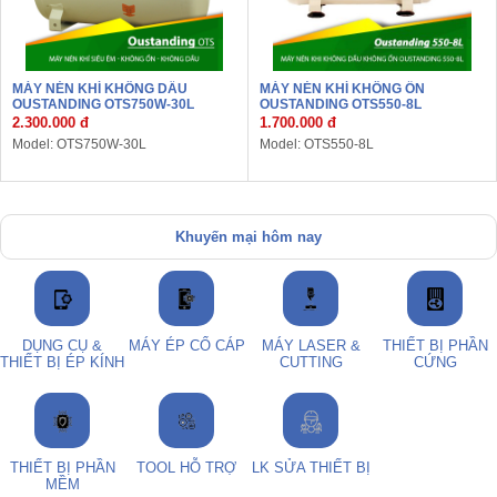
MÁY NÉN KHÍ KHÔNG DẦU
MÁY NÉN KHÍ KHÔNG ỒN
OUSTANDING OTS750W-30L
OUSTANDING OTS550-8L
2.300.000 đ
1.700.000 đ
Model: OTS750W-30L
Model: OTS550-8L
Khuyến mại hôm nay
DỤNG CỤ &
MÁY ÉP CỔ CÁP
MÁY LASER &
THIẾT BỊ PHẦN
THIẾT BỊ ÉP KÍNH
CUTTING
CỨNG
THIẾT BỊ PHẦN
TOOL HỖ TRỢ
LK SỬA THIẾT BỊ
MỀM