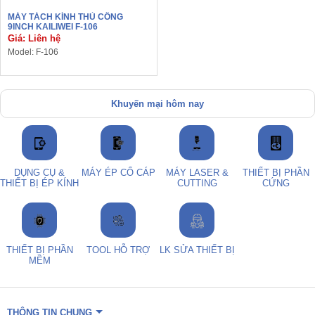
MÁY TÁCH KÍNH THỦ CÔNG
9INCH KAILIWEI F-106
Giá: Liên hệ
Model: F-106
Khuyến mại hôm nay
DỤNG CỤ &
MÁY ÉP CỔ CÁP
MÁY LASER &
THIẾT BỊ PHẦN
THIẾT BỊ ÉP KÍNH
CUTTING
CỨNG
THIẾT BỊ PHẦN
TOOL HỖ TRỢ
LK SỬA THIẾT BỊ
MỀM
THÔNG TIN CHUNG