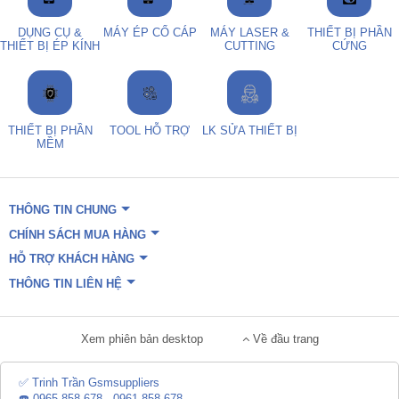
DỤNG CỤ &
MÁY ÉP CỔ CÁP
MÁY LASER &
THIẾT BỊ PHẦN
THIẾT BỊ ÉP KÍNH
CUTTING
CỨNG
THIẾT BỊ PHẦN
TOOL HỖ TRỢ
LK SỬA THIẾT BỊ
MỀM
THÔNG TIN CHUNG
CHÍNH SÁCH MUA HÀNG
HỖ TRỢ KHÁCH HÀNG
THÔNG TIN LIÊN HỆ
Xem phiên bản desktop
Về đầu trang
✅ Trinh Trần Gsmsuppliers
☎️ 0965.858.678 - 0961.858.678