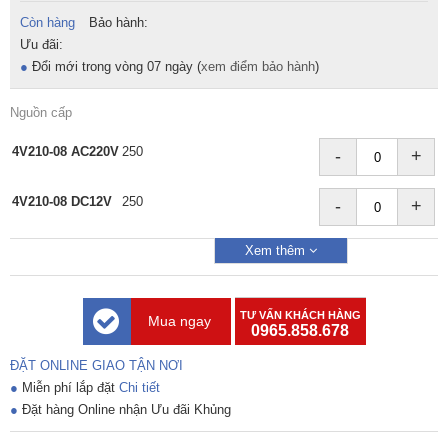
Còn hàng
Bảo hành:
Ưu đãi:
●
Đổi mới trong vòng 07 ngày (
xem điểm bảo hành
)
Nguồn cấp
4V210-08 AC220V
250
-
+
4V210-08 DC12V
250
-
+
Xem thêm
TƯ VẤN KHÁCH HÀNG
Mua ngay
0965.858.678
ĐẶT ONLINE GIAO TẬN NƠI
●
Miễn phí lắp đặt
Chi tiết
●
Đặt hàng Online nhận Ưu đãi Khủng