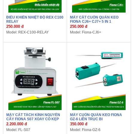
ĐIỀU KHIỂN NHIỆT ĐỘ REX C100
MÁY CẮT CUỐN QUẤN KEO
RELAY
FIONA CJ6+ CJ7+ 5 IN 1
250.000 đ
250.000 đ
Model: REX-C100-RELAY
Model: Fiona-CJ6+
MÁY CẮT TÁCH KÍNH NGUYÊN
MÁY CUỐN QUẤN KEO FIONA
CÂY FIONA S07 XOAY CÓ KẸP
GZ-6 LIÊN TRỤC BI
2.200.000 đ
350.000 đ
Model: FL-S07
Model: Fiona-GZ-6