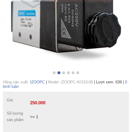
Hãng sản xuất:
IZOOPC
|
Model: IZOOPC-4V210-08
|
Lượt xem: 639
|
0
bình luận
Giá
250.000
Số lượng
>= 1
sản phẩm