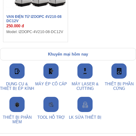
VAN ĐIỆN TỪ IZOOPC 4V210-08
DC12V
250.000 đ
Model: IZOOPC-4V210-08-DC12V
Khuyến mại hôm nay
DỤNG CỤ &
MÁY ÉP CỔ CÁP
MÁY LASER &
THIẾT BỊ PHẦN
THIẾT BỊ ÉP KÍNH
CUTTING
CỨNG
THIẾT BỊ PHẦN
TOOL HỖ TRỢ
LK SỬA THIẾT BỊ
MỀM