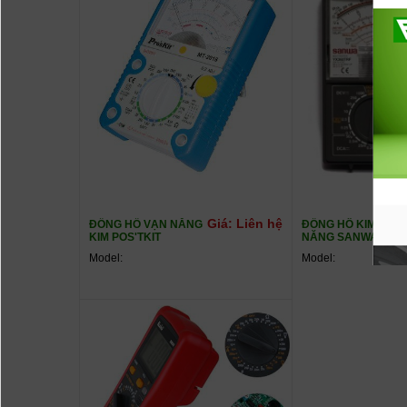
Giá: Liên hệ
ĐỒNG HỒ VẠN NĂNG
ĐỒNG HÔ KIM VẠN
KIM POS'TKIT
NĂNG SANWA
Xem chi tiết
Mua ngay
Xem chi tiết
Model:
Model: