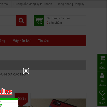
yến mãi
Hướng dẫn đăng ký tài khoản
Đăng nhập | Đăng ký
Giỏ hàng của bạn
0
sản phẩm
ông
Máy nén khí
Tin tức
Giỏ
hàng
[x]
ĐÁNH GIÁ CAO NHẤT
Tài
khoản
-22%
Yêu
thích