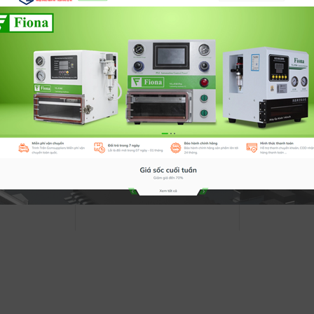
80.000 đ
330.000 đ
ĐỒNG HỒ VẠN NĂNG
ĐỒNG HỒ ĐIỆN 
VICTOR
ĐO NGUỒN, DÒ
ÔM, THÔNG MẠ
Mua ngay
Xem chi tiết
Mua ngay
Xem chi tiết
Model:
Model: 0