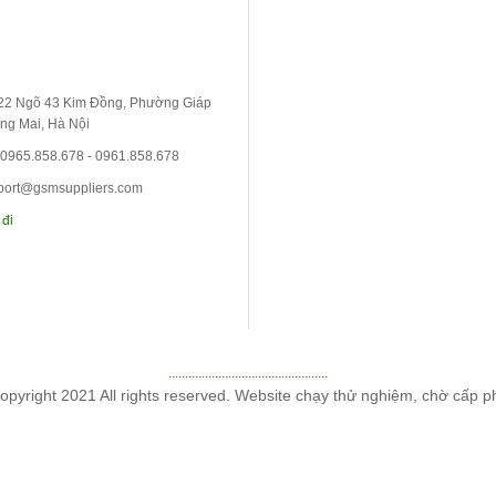
 22 Ngõ 43 Kim Đồng, Phường Giáp
ng Mai, Hà Nội
 0965.858.678 - 0961.858.678
port@gsmsuppliers.com
 đi
................................................
opyright 2021 All rights reserved. Website chạy thử nghiệm, chờ cấp p