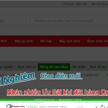
Bí quyết - Mẹo vặt
Bản tin khu
ục
 HOT
Máy ép kính
Nồi hấp
Máy tách kính
Bơm chân kh
ấp nguồn
Kính hiển vi
Đồng hồ vạn năng
Đế nhiệt
Tool hỗ trợ
CAO
GIÁ: CAO -> THẤP
XEM NHIỀU NHẤT
NHIỀU NHẬN XÉT
YI MEI