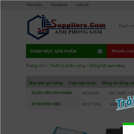
Giới thiệu
Facebook
Liên hệ
Danh m
DANH MỤC SẢN PHẨM
Khuyến mại
Trang chủ
Thiết bị phần cứng
Đồng hồ vạn năng
Máy khò gió nóng
Trạm hàn thiếc
Đồng hồ dòng c
SẮP XẾP SẢN PHẨM
MỚI NHẤT
GIÁ: THẤP -> 
THƯƠNG HIỆU
BEST TOOL
KAISI
OU