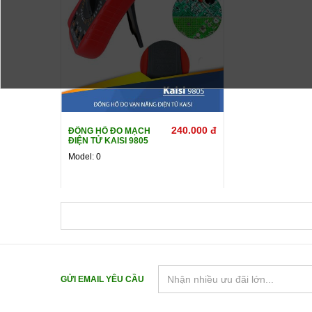
240.000 đ
ĐỒNG HỒ ĐO MẠCH
ĐIỆN TỬ KAISI 9805
Xem chi tiết
Mua ngay
Model: 0
GỬI EMAIL YÊU CẦU