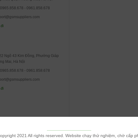
 0965.858.678 - 0961.858.678
port@gsmsuppliers.com
 đi
 22 Ngõ 43 Kim Đồng, Phường Giáp
ng Mai, Hà Nội
 0965.858.678 - 0961.858.678
port@gsmsuppliers.com
 đi
................................................
opyright 2021 All rights reserved. Website chạy thử nghiệm, chờ cấp p