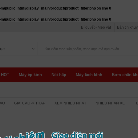
public_html/display_main/product/product_filter.php
on line
0
public_html/display_main/product/product_filter.php
on line
0
Bí quyết - Mẹo vặt
Bản tin khu
ục
 HOT
Máy ép kính
Nồi hấp
Máy tách kính
Bơm chân kh
CAO
GIÁ: CAO -> THẤP
XEM NHIỀU NHẤT
NHIỀU NHẬN XÉT