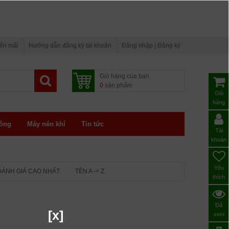
yến mãi
Hướng dẫn đăng ký tài khoản
Đăng nhập | Đăng ký
Giỏ hàng của bạn
0
sản phẩm
Giỏ
hàng
ông
Máy nén khí
Tin tức
Tài
khoản
Yêu
ĐÁNH GIÁ CAO NHẤT
TÊN A -> Z
thích
Đã
[x]
xem