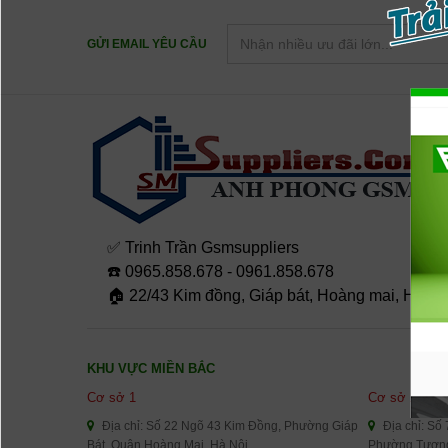
GỬI EMAIL YÊU CẦU
✅ Trinh Trần Gsmsuppliers
☎️ 0965.858.678 - 0961.858.678
🏠 22/43 Kim đồng, Giáp bát, Hoàng mai, Hà Nộ
KHU VỰC MIỀN BẮC
Cơ sở 1
Cơ sở 2
Địa chỉ: Số 22 Ngõ 43 Kim Đồng, Phường Giáp
Địa chỉ: Số
Bát, Quận Hoàng Mai, Hà Nội
Phường Tương