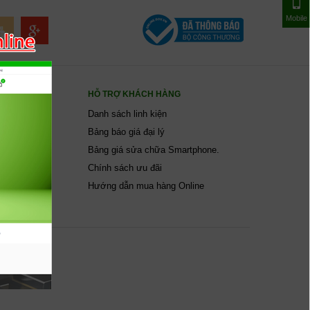
Mobile
ÀNG
HỖ TRỢ KHÁCH HÀNG
Danh sách linh kiện
p kính
Bảng báo giá đại lý
 đổi trả hàng
Bảng giá sửa chữa Smartphone.
Chính sách ưu đãi
Hướng dẫn mua hàng Online
PPLIERS