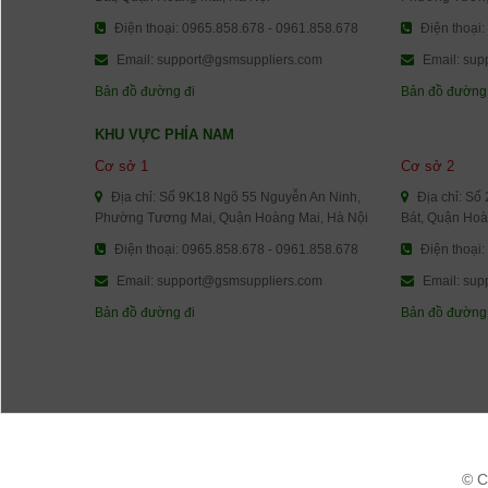
Điện thoại: 0965.858.678 - 0961.858.678
Điện thoại:
Email: support@gsmsuppliers.com
Email: sup
Bản đồ đường đi
Bản đồ đường
KHU VỰC PHÍA NAM
Cơ sở 1
Cơ sở 2
Địa chỉ: Số 9K18 Ngõ 55 Nguyễn An Ninh,
Địa chỉ: Số
Phường Tương Mai, Quận Hoàng Mai, Hà Nội
Bát, Quận Hoà
Điện thoại: 0965.858.678 - 0961.858.678
Điện thoại:
Email: support@gsmsuppliers.com
Email: sup
Bản đồ đường đi
Bản đồ đường
© C