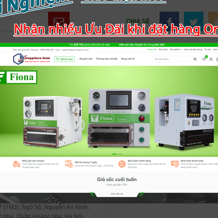
CHIA SẺ
THÔNG TIN CHUNG
CHÍNH SÁCH MUA H
Giới thiệu
Quan điểm kinh doanh
Hệ thống cửa hàng
Chính sách BH máy é
Tuyển dụng
Chính sách hoàn tiền -
Tin tức
Chính sách Giao hàng
Liên hệ
Chính sách bảo mật
i
Điều khoản dịch vụ
BẢN ĐỒ TRỤ SỢ CHÍNH GSMSU
 7 (7M3), Ngõ 56, Nguyễn An Ninh,
 Mai, Quận Hoàng Mai, Hà Nội