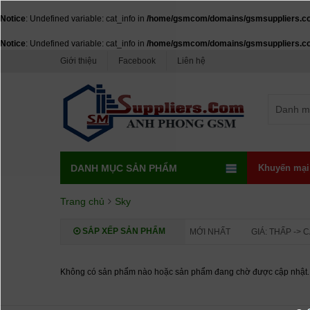
Notice
: Undefined variable: cat_info in
/home/gsmcom/domains/gsmsuppliers.com/
Notice
: Undefined variable: cat_info in
/home/gsmcom/domains/gsmsuppliers.com/
Giới thiệu
Facebook
Liên hệ
Danh m
DANH MỤC SẢN PHẨM
Khuyến mại
Trang chủ
Sky
SẮP XẾP SẢN PHẨM
MỚI NHẤT
GIÁ: THẤP -> 
Không có sản phẩm nào hoặc sản phẩm đang chờ được cập nhật.