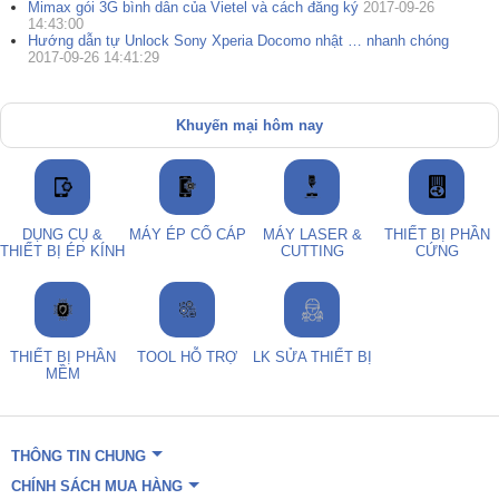
Mimax gói 3G bình dân của Vietel và cách đăng ký
2017-09-26
14:43:00
Hướng dẫn tự Unlock Sony Xperia Docomo nhật … nhanh chóng
2017-09-26 14:41:29
Khuyến mại hôm nay
DỤNG CỤ &
MÁY ÉP CỔ CÁP
MÁY LASER &
THIẾT BỊ PHẦN
THIẾT BỊ ÉP KÍNH
CUTTING
CỨNG
THIẾT BỊ PHẦN
TOOL HỖ TRỢ
LK SỬA THIẾT BỊ
MỀM
THÔNG TIN CHUNG
CHÍNH SÁCH MUA HÀNG