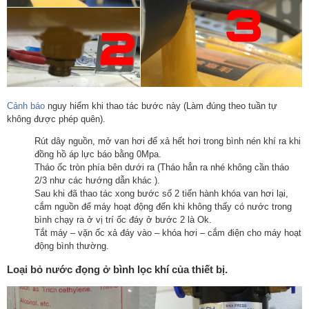
Cảnh báo
nguy hiểm khi thao tác bước này (Làm đúng theo tuần tự
không được phép quên).
Rút dây nguồn, mở van hơi để xả hết hơi trong bình nén khí ra khi
đồng hồ áp lực báo bằng 0Mpa.
Tháo ốc tròn phía bên dưới ra (Tháo hẳn ra nhé không cần tháo
2/3 như các hướng dẫn khác ).
Sau khi đã thao tác xong bước số 2 tiến hành khóa van hơi lại,
cắm nguồn để máy hoạt động đến khi không thấy có nước trong
bình chạy ra ở vị trí ốc đáy ở bước 2 là Ok.
Tắt máy – vặn ốc xả đáy vào – khóa hơi – cắm điện cho máy hoạt
động bình thường.
Loại bỏ nước đọng ở bình lọc khí của thiết bị.