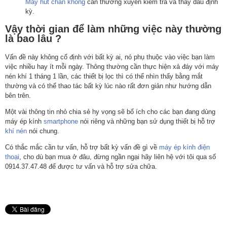
Máy hút
chân không
cần thường xuyên kiểm tra và thay dầu định
kỳ.
Vậy thời gian để làm những việc này thường
là bao lâu ?
Vấn đề này không cố định với bất kỳ ai, nó phụ thuộc vào việc bạn làm
việc nhiều hay ít mỗi ngày. Thông thường cần thực hiện xả đáy với máy
nén khí 1 tháng 1 lần, các thiết bị lọc thì có thể nhìn thấy bằng mắt
thường và có thể thao tác bất kỳ lúc nào rất đơn giản như hướng dẫn
bên trên.
Một vài thông tin nhỏ chia sẻ hy vọng sẽ bổ ích cho các bạn đang dùng
máy ép kính
smartphone
nói riêng và những bạn sử dụng thiết bị hỗ trợ
khí nén
nói chung.
Có thắc mắc cần tư vấn, hỗ trợ bất kỳ vấn đề gì về
máy ép kính điện
thoại
, cho dù bạn mua ở đâu, đừng ngần ngại hãy liên hệ với tôi qua số
0914.37.47.48 để được tư vấn và hỗ trợ sửa chữa.