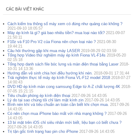
CÁC BÀI VIẾT KHÁC
Cách kiểm tra thông số máy xem có đúng như quảng cáo không ?
2021-09-10 18:05:57
Máy ép kính là gì? giá bao nhiêu tiền? mua loại nào tốt?
2021-09-07
21:50:11
F10z và F10 Pro V2 của Fiona nên chọn loại nào ?
2021-08-30
19:44:21
Câu hỏi thường gặp khi mua máy LASER
2019-08-29 02:03:59
Tổng hợp Video thử nghiệm máy ép kính Fiona VL-F14s
2019-05-20
02:15:18
Tổng hợp danh sách file bóc lưng và màn điện thoại bằng Laser
2018-
10-31 14:13:36
Hướng dẫn vệ sinh chia hơi điều hướng khí nén.
2018-09-01 17:31:44
Trải nghiệm thực tế máy ép kính Fiona VL-F12 model 2018
2018-07-27
14:00:43
DVD HD ép kính màn cong samsung Edge từ A-Z chất lượng 4K
2018-
07-05 15:21:15
Tiêu chuẩn phòng ép kính điện thoại
2017-09-26 14:43:05
Lý do tại sao chúng tôi chỉ làm mặt kính zin
2017-09-26 14:43:05
Bình nén khí và tiêu chuẩn an toàn cần biết khi chọn mua.
2017-09-26
14:43:05
Có nên chọn mua iPhone báo mất với nhà mạng không ?
2017-09-26
14:43:05
13 bí mặt trên iOS chỉ siêu nhân mới biết, liệu bạn có biết chưa ?
2017-09-26 14:43:05
Trị tận gốc tình trạng hao pin cho iPhone
2017-09-26 14:43:05