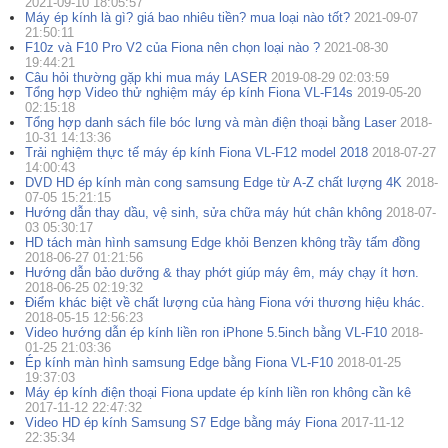
2021-09-10 18:05:57
Máy ép kính là gì? giá bao nhiêu tiền? mua loại nào tốt?
2021-09-07
21:50:11
F10z và F10 Pro V2 của Fiona nên chọn loại nào ?
2021-08-30
19:44:21
Câu hỏi thường gặp khi mua máy LASER
2019-08-29 02:03:59
Tổng hợp Video thử nghiệm máy ép kính Fiona VL-F14s
2019-05-20
02:15:18
Tổng hợp danh sách file bóc lưng và màn điện thoại bằng Laser
2018-
10-31 14:13:36
Trải nghiệm thực tế máy ép kính Fiona VL-F12 model 2018
2018-07-27
14:00:43
DVD HD ép kính màn cong samsung Edge từ A-Z chất lượng 4K
2018-
07-05 15:21:15
Hướng dẫn thay dầu, vệ sinh, sửa chữa máy hút chân không
2018-07-
03 05:30:17
HD tách màn hình samsung Edge khỏi Benzen không trầy tấm đồng
2018-06-27 01:21:56
Hướng dẫn bảo dưỡng & thay phớt giúp máy êm, máy chạy ít hơn.
2018-06-25 02:19:32
Điểm khác biệt về chất lượng của hàng Fiona với thương hiệu khác.
2018-05-15 12:56:23
Video hướng dẫn ép kính liền ron iPhone 5.5inch bằng VL-F10
2018-
01-25 21:03:36
Ép kính màn hình samsung Edge bằng Fiona VL-F10
2018-01-25
19:37:03
Máy ép kính điện thoại Fiona update ép kính liền ron không cần kê
2017-11-12 22:47:32
Video HD ép kính Samsung S7 Edge bằng máy Fiona
2017-11-12
22:35:34