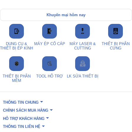
Khuyến mại hôm nay
DỤNG CỤ &
MÁY ÉP CỔ CÁP
MÁY LASER &
THIẾT BỊ PHẦN
THIẾT BỊ ÉP KÍNH
CUTTING
CỨNG
THIẾT BỊ PHẦN
TOOL HỖ TRỢ
LK SỬA THIẾT BỊ
MỀM
THÔNG TIN CHUNG
CHÍNH SÁCH MUA HÀNG
HỖ TRỢ KHÁCH HÀNG
THÔNG TIN LIÊN HỆ