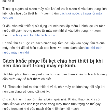
sai số ít.
Thường xuyên xả nước máy nén khí để tranh nước đi vào bên trong linh
kiện chia hơi của thiết bị. => xem thêm
cách xả nước và sửa lỗi máy
nén khí
Ở đầu vào mỗi thiết bị sử dụng khí nén nên lắp thêm 1 bình lọc khí tách
nước để giảm lượng nước từ máy nén khí đi vào bên trong. => xem
thêm
Cách vệ sinh lọc khí tách nước
Có thể đầu tư 1 lọc khí tách nước loại tầm cỡ, lắp vào ngay đầu ra của
máy nén khí để có hiệu xuất cao hơn. => xem danh sách
lọc khí tách
nước máy nén khí
Cách khắc phục lỗi kẹt chia hơi thiết bị khí
nén đặc biệt trong máy ép kính.
Để khắc phục tình trạng kẹt chia hơi các bạn tham khảo hình ảnh hướng
dẫn dưới đây để biết thêm chi tiết.
B1: Tháo chia hơi ra khỏi thiết bị ví dụ như máy ép kính hay nồi hấp khí
nén bạn đang sử dụng cần xử lý.
Chú ý: Anh em tháo rời hẳn ra bên ngoài nhé. Không thao tác khi còn
dính liền với các linh kiện khác trong máy tránh tình trạng có thể gây
nước trong đó nhỏ vào mạch điều khiển làm lỗi mạch.