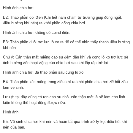
Hình ảnh chia hơi.
B2: Tháo phần coi điện (Chi tiết nam châm từ trường giúp đóng ngắt,
điều hướng khí nén) ra khỏi phần cổng chia hơi.
Hình ảnh chia hơi không có coind điện.
B3: Tháo phần đuôi trợ lực lò xo ra để có thể nhìn thấy thanh điều hướng
khí nén.
Chú ý: Cẩn thận mất miếng cao su đệm dẫn khí và cong lò xo trợ lực sẽ
ảnh hướng đến hoạt động của chia hơi sau khi lắp ráp trở lại.
Hình ảnh chia hơi đã tháo phần sau cùng lò xo.
B4: Tháo phần xéc măng trong điều khí ra khỏi phần chia hơi để bắt đầu
làm vệ sinh.
Lưu ý: tại đây cũng có ron cao su nhỏ. cẩn thận mất là sẽ làm cho linh
kiện không thể hoạt động được nữa.
Hình ảnh.
B5: Vệ sinh chia hơi khí nén và hoàn tất quá trình xử lý kẹt điều tiết khí
nén của bạn.