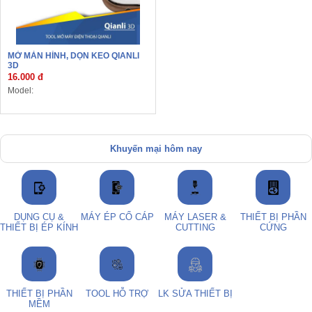
MỞ MÀN HÌNH, DỌN KEO QIANLI
3D
16.000 đ
Model:
Khuyến mại hôm nay
DỤNG CỤ &
MÁY ÉP CỔ CÁP
MÁY LASER &
THIẾT BỊ PHẦN
THIẾT BỊ ÉP KÍNH
CUTTING
CỨNG
THIẾT BỊ PHẦN
TOOL HỖ TRỢ
LK SỬA THIẾT BỊ
MỀM