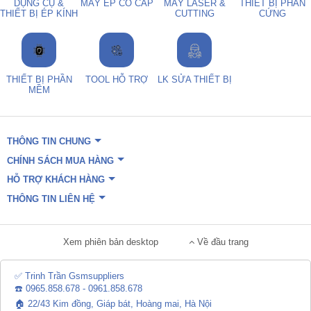
DỤNG CỤ &
MÁY ÉP CỔ CÁP
MÁY LASER &
THIẾT BỊ PHẦN
THIẾT BỊ ÉP KÍNH
CUTTING
CỨNG
THIẾT BỊ PHẦN
TOOL HỖ TRỢ
LK SỬA THIẾT BỊ
MỀM
THÔNG TIN CHUNG
CHÍNH SÁCH MUA HÀNG
HỖ TRỢ KHÁCH HÀNG
THÔNG TIN LIÊN HỆ
Xem phiên bản desktop
Về đầu trang
✅ Trinh Trần Gsmsuppliers
☎️ 0965.858.678 - 0961.858.678
🏠 22/43 Kim đồng, Giáp bát, Hoàng mai, Hà Nội