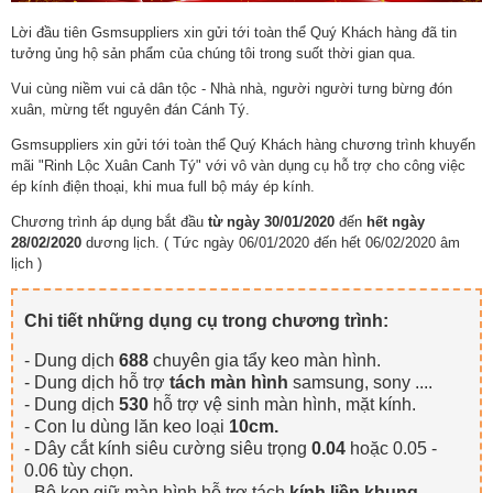
Lời đầu tiên Gsmsuppliers xin gửi tới toàn thể Quý Khách hàng đã tin
tưởng ủng hộ sản phẩm của chúng tôi trong suốt thời gian qua.
Vui cùng niềm vui cả dân tộc - Nhà nhà, người người tưng bừng đón
xuân, mừng tết nguyên đán Cánh Tý.
Gsmsuppliers xin gửi tới toàn thể Quý Khách hàng chương trình khuyến
mãi "Rinh Lộc Xuân Canh Tý" với vô vàn dụng cụ hỗ trợ cho công việc
ép kính điện thoại, khi mua full bộ máy ép kính.
Chương trình áp dụng bắt đầu
từ ngày 30/01/2020
đến
hết ngày
28/02/2020
dương lịch. ( Tức ngày 06/01/2020 đến hết 06/02/2020 âm
lịch )
Chi tiết những dụng cụ trong chương trình:
- Dung dịch
688
chuyên gia tẩy keo màn hình.
- Dung dịch hỗ trợ
tách màn hình
samsung, sony ....
- Dung dịch
530
hỗ trợ vệ sinh màn hình, mặt kính.
- Con lu dùng lăn keo loại
10cm.
- Dây cắt kính siêu cường siêu trọng
0.04
hoặc 0.05 -
0.06 tùy chọn.
- Bộ kẹp giữ màn hình hỗ trợ tách
kính liền khung.