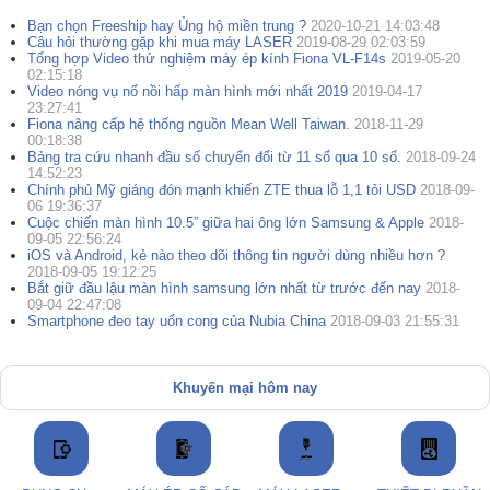
Bạn chọn Freeship hay Ủng hộ miền trung ?
2020-10-21 14:03:48
Câu hỏi thường gặp khi mua máy LASER
2019-08-29 02:03:59
Tổng hợp Video thử nghiệm máy ép kính Fiona VL-F14s
2019-05-20
02:15:18
Video nóng vụ nổ nồi hấp màn hình mới nhất 2019
2019-04-17
23:27:41
Fiona nâng cấp hệ thống nguồn Mean Well Taiwan.
2018-11-29
00:18:38
Bảng tra cứu nhanh đầu số chuyển đổi từ 11 số qua 10 số.
2018-09-24
14:52:23
Chính phủ Mỹ giáng đón mạnh khiến ZTE thua lỗ 1,1 tỏi USD
2018-09-
06 19:36:37
Cuộc chiến màn hình 10.5” giữa hai ông lớn Samsung & Apple
2018-
09-05 22:56:24
iOS và Android, kẻ nào theo dõi thông tin người dùng nhiều hơn ?
2018-09-05 19:12:25
Bắt giữ đầu lậu màn hình samsung lớn nhất từ trước đến nay
2018-
09-04 22:47:08
Smartphone đeo tay uốn cong của Nubia China
2018-09-03 21:55:31
Khuyến mại hôm nay