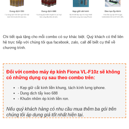
Chi tiết quà tặng cho mỗi combo có sự khác biệt. Quý khách có thể liên
hệ trực tiếp với chúng tôi qua facebook, zalo, call để biết cụ thể về
chương trình.
Đối với combo máy ép kính Fiona VL-F10z sẽ không
có những dụng cụ sau theo combo trên:
- Kẹp giữ cắt kinh liền khung, tách kính lưng iphone.
- Dung dịch tẩy keo 688
- Khuôn nhôm ép kính liền ron.
Nếu quý khách hàng có nhu cầu mua thêm ba gói trên
chúng tôi áp dụng giá tốt nhất hiện tại.