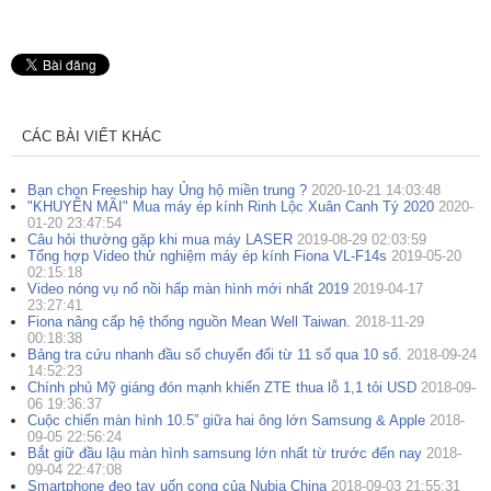
CÁC BÀI VIẾT KHÁC
Bạn chọn Freeship hay Ủng hộ miền trung ?
2020-10-21 14:03:48
"KHUYẾN MÃI" Mua máy ép kính Rinh Lộc Xuân Canh Tý 2020
2020-
01-20 23:47:54
Câu hỏi thường gặp khi mua máy LASER
2019-08-29 02:03:59
Tổng hợp Video thử nghiệm máy ép kính Fiona VL-F14s
2019-05-20
02:15:18
Video nóng vụ nổ nồi hấp màn hình mới nhất 2019
2019-04-17
23:27:41
Fiona nâng cấp hệ thống nguồn Mean Well Taiwan.
2018-11-29
00:18:38
Bảng tra cứu nhanh đầu số chuyển đổi từ 11 số qua 10 số.
2018-09-24
14:52:23
Chính phủ Mỹ giáng đón mạnh khiến ZTE thua lỗ 1,1 tỏi USD
2018-09-
06 19:36:37
Cuộc chiến màn hình 10.5” giữa hai ông lớn Samsung & Apple
2018-
09-05 22:56:24
Bắt giữ đầu lậu màn hình samsung lớn nhất từ trước đến nay
2018-
09-04 22:47:08
Smartphone đeo tay uốn cong của Nubia China
2018-09-03 21:55:31