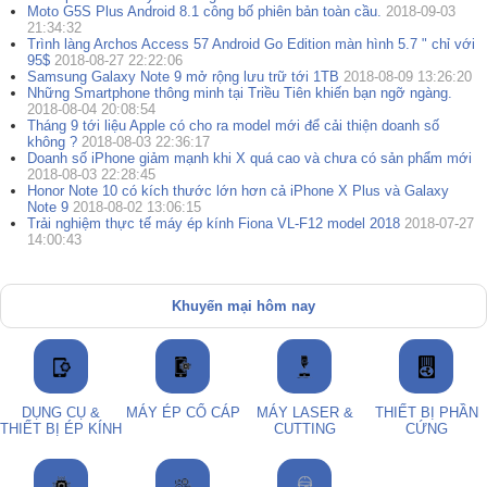
Moto G5S Plus Android 8.1 công bố phiên bản toàn cầu.
2018-09-03
21:34:32
Trình làng Archos Access 57 Android Go Edition màn hình 5.7 " chỉ với
95$
2018-08-27 22:22:06
Samsung Galaxy Note 9 mở rộng lưu trữ tới 1TB
2018-08-09 13:26:20
Những Smartphone thông minh tại Triều Tiên khiến bạn ngỡ ngàng.
2018-08-04 20:08:54
Tháng 9 tới liệu Apple có cho ra model mới để cải thiện doanh số
không ?
2018-08-03 22:36:17
Doanh số iPhone giảm mạnh khi X quá cao và chưa có sản phẩm mới
2018-08-03 22:28:45
Honor Note 10 có kích thước lớn hơn cả iPhone X Plus và Galaxy
Note 9
2018-08-02 13:06:15
Trải nghiệm thực tế máy ép kính Fiona VL-F12 model 2018
2018-07-27
14:00:43
Khuyến mại hôm nay
DỤNG CỤ &
MÁY ÉP CỔ CÁP
MÁY LASER &
THIẾT BỊ PHẦN
THIẾT BỊ ÉP KÍNH
CUTTING
CỨNG