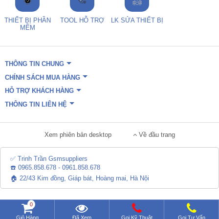
THIẾT BỊ PHẦN
TOOL HỖ TRỢ
LK SỬA THIẾT BỊ
MỀM
THÔNG TIN CHUNG
CHÍNH SÁCH MUA HÀNG
HỖ TRỢ KHÁCH HÀNG
THÔNG TIN LIÊN HỆ
Xem phiên bản desktop
Về đầu trang
✅ Trinh Trần Gsmsuppliers
☎️ 0965.858.678 - 0961.858.678
🏠 22/43 Kim đồng, Giáp bát, Hoàng mai, Hà Nội
0
Giỏ Hàng
Đã Xem
Gọi Kỹ Thuật
Gọi Tư Vấn