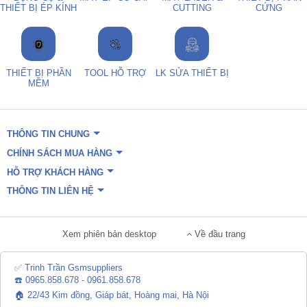
THIẾT BỊ ÉP KÍNH
CUTTING
CỨNG
THIẾT BỊ PHẦN
TOOL HỖ TRỢ
LK SỬA THIẾT BỊ
MỀM
THÔNG TIN CHUNG
CHÍNH SÁCH MUA HÀNG
HỖ TRỢ KHÁCH HÀNG
THÔNG TIN LIÊN HỆ
Xem phiên bản desktop
Về đầu trang
✅ Trinh Trần Gsmsuppliers
☎️ 0965.858.678 - 0961.858.678
🏠 22/43 Kim đồng, Giáp bát, Hoàng mai, Hà Nội