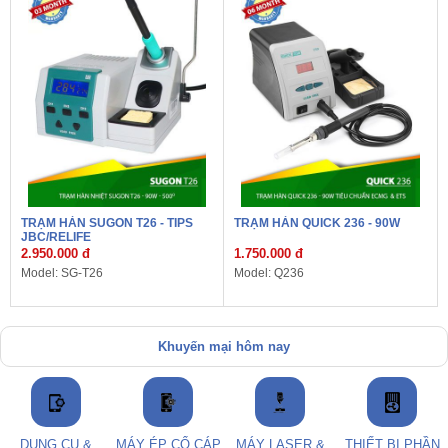
TRẠM HÀN SUGON T26 - TIPS
TRẠM HÀN QUICK 236 - 90W
JBC/RELIFE
2.950.000 đ
1.750.000 đ
Model: SG-T26
Model: Q236
Khuyến mại hôm nay
DỤNG CỤ &
MÁY ÉP CỔ CÁP
MÁY LASER &
THIẾT BỊ PHẦN