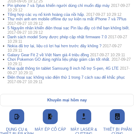
2018-09-05 19:12:25
Pin iphone 7 và 7plus khiến người dùng chỉ muốn đập máy
2017-09-27
10:29:12
Tổng hợp các vụ nổ kinh hoàng của nồi hấp.
2017-09-27 10:29:12
Thư mời anh em mobile offline dự sự kiện ra mắt iPhone 7 và 7Plus
2017-09-27 10:29:12
5 Nguyên nhân khiến điện thoại sạc Pin lâu đầy có thể bạn không biết.
2017-09-27 10:29:12
Danh sách model Sony được phép cập nhật firmware 7.0
2017-09-27
10:29:11
Nokia đã trợ lại, liệu có lợi hại hơn trước đây không ?
2017-09-27
10:29:11
Galaxy Gear Fit 2 về Việt Nam giá 4 triệu đồng
2017-09-27 10:29:11
Chơi Pokemon GO đúng nghĩa liệu pháp giảm cân tốt nhất.
2017-09-27
10:29:11
Khai quật thông tin tablet Samsung 8 inch hỗ trợ S-pen, 4G LTE
2017-
09-27 10:29:11
Điện thoại sạc không vào điện thử 1 trong 7 cách sau để khắc phục
2017-09-27 10:29:11
Khuyến mại hôm nay
DỤNG CỤ &
MÁY ÉP CỔ CÁP
MÁY LASER &
THIẾT BỊ PHẦN
THIẾT BỊ ÉP KÍNH
CUTTING
CỨNG