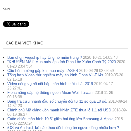
<div
CÁC BÀI VIẾT KHÁC
Bạn chọn Freeship hay Ủng hộ miền trung ?
2020-10-21 14:03:48
"KHUYẾN MÃI" Mua máy ép kính Rinh Lộc Xuân Canh Tý 2020
2020-
01-20 23:47:54
Câu hỏi thường gặp khi mua máy LASER
2019-08-29 02:03:59
Tổng hợp Video thử nghiệm máy ép kính Fiona VL-F14s
2019-05-20
02:15:18
Video nóng vụ nổ nồi hấp màn hình mới nhất 2019
2019-04-17
23:27:41
Fiona nâng cấp hệ thống nguồn Mean Well Taiwan.
2018-11-29
00:18:38
Bảng tra cứu nhanh đầu số chuyển đổi từ 11 số qua 10 số.
2018-09-24
14:52:23
Chính phủ Mỹ giáng đón mạnh khiến ZTE thua lỗ 1,1 tỏi USD
2018-09-
06 19:36:37
Cuộc chiến màn hình 10.5” giữa hai ông lớn Samsung & Apple
2018-
09-05 22:56:24
iOS và Android, kẻ nào theo dõi thông tin người dùng nhiều hơn ?