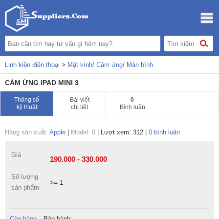
Linh kiện điện thoại
>
Mặt kính/ Cảm ứng/ Màn hình
CẢM ỨNG IPAD MINI 3
Thông số
Bài viết
0
kỹ thuật
chi tiết
Bình luận
Hãng sản xuất:
Apple
|
Model: 0
|
Lượt xem: 312
|
0 bình luận
Giá
190.000 - 330.000
Số lượng
>= 1
sản phẩm
Còn hàng
Bảo hành: