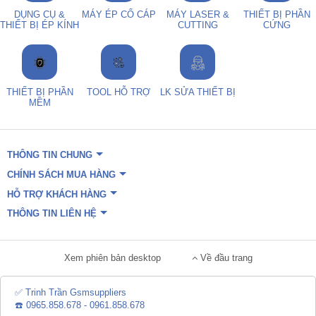
DỤNG CỤ &
MÁY ÉP CỔ CÁP
MÁY LASER &
THIẾT BỊ PHẦN
THIẾT BỊ ÉP KÍNH
CUTTING
CỨNG
THIẾT BỊ PHẦN
TOOL HỖ TRỢ
LK SỬA THIẾT BỊ
MỀM
THÔNG TIN CHUNG
CHÍNH SÁCH MUA HÀNG
HỖ TRỢ KHÁCH HÀNG
THÔNG TIN LIÊN HỆ
Xem phiên bản desktop
Về đầu trang
✅ Trinh Trần Gsmsuppliers
☎️ 0965.858.678 - 0961.858.678