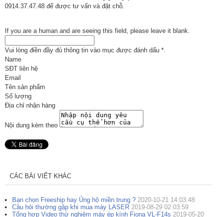
0914.37.47.48 để được tư vấn và đặt chỗ.
If you are a human and are seeing this field, please leave it blank.
Vui lòng điền đầy đủ thông tin vào mục được đánh dấu
*
.
Name
SĐT liên hệ
Email
Tên sản phẩm
Số lượng
Địa chỉ nhận hàng
Nội dung kèm theo
CÁC BÀI VIẾT KHÁC
Bạn chọn Freeship hay Ủng hộ miền trung ?
2020-10-21 14:03:48
Câu hỏi thường gặp khi mua máy LASER
2019-08-29 02:03:59
Tổng hợp Video thử nghiệm máy ép kính Fiona VL-F14s
2019-05-20