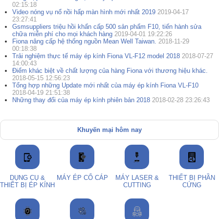
02:15:18
Video nóng vụ nổ nồi hấp màn hình mới nhất 2019
2019-04-17
23:27:41
Gsmsuppliers triệu hồi khẩn cấp 500 sản phẩm F10, tiến hành sửa
chữa miễn phí cho mọi khách hàng
2019-04-01 19:22:26
Fiona nâng cấp hệ thống nguồn Mean Well Taiwan.
2018-11-29
00:18:38
Trải nghiệm thực tế máy ép kính Fiona VL-F12 model 2018
2018-07-27
14:00:43
Điểm khác biệt về chất lượng của hàng Fiona với thương hiệu khác.
2018-05-15 12:56:23
Tổng hợp những Update mới nhất của máy ép kính Fiona VL-F10
2018-04-19 21:51:38
Những thay đổi của máy ép kính phiên bản 2018
2018-02-28 23:26:43
Khuyến mại hôm nay
DỤNG CỤ &
MÁY ÉP CỔ CÁP
MÁY LASER &
THIẾT BỊ PHẦN
THIẾT BỊ ÉP KÍNH
CUTTING
CỨNG