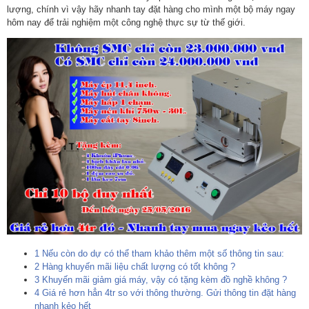
lượng, chính vì vậy hãy nhanh tay đặt hàng cho mình một bộ máy ngay
hôm nay để trải nghiệm một công nghệ thực sự từ thế giới.
1
Nếu còn do dự có thể tham khảo thêm một số thông tin sau:
2
Hàng khuyến mãi liệu chất lượng có tốt không ?
3
Khuyến mãi giảm giá máy, vậy có tặng kèm đồ nghề không ?
4
Giá rẻ hơn hẳn 4tr so với thông thường. Gửi thông tin đặt hàng
nhanh kẻo hết