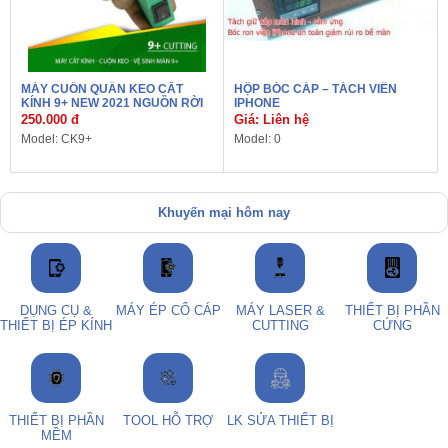
MÁY CUỐN QUẤN KEO CẮT
HỘP BÓC CÁP – TÁCH VIỀN
KÍNH 9+ NEW 2021 NGUỒN RỜI
IPHONE
250.000 đ
Giá: Liên hệ
Model: CK9+
Model: 0
Khuyến mại hôm nay
DỤNG CỤ &
MÁY ÉP CỔ CÁP
MÁY LASER &
THIẾT BỊ PHẦN
THIẾT BỊ ÉP KÍNH
CUTTING
CỨNG
THIẾT BỊ PHẦN
TOOL HỖ TRỢ
LK SỬA THIẾT BỊ
MỀM