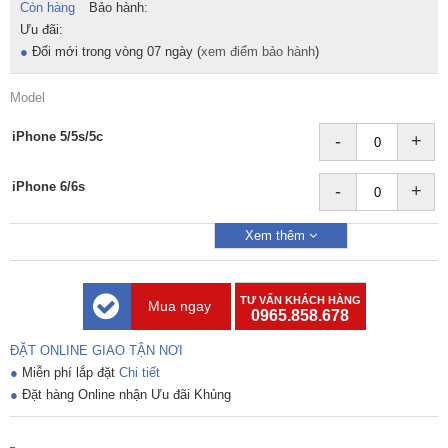
Còn hàng
Bảo hành:
Ưu đãi:
●
Đổi mới trong vòng 07 ngày (
xem điểm bảo hành
)
Model
iPhone 5/5s/5c
-
+
iPhone 6/6s
-
+
Xem thêm
TƯ VẤN KHÁCH HÀNG
Mua ngay
0965.858.678
ĐẶT ONLINE GIAO TẬN NƠI
●
Miễn phí lắp đặt
Chi tiết
●
Đặt hàng Online nhận Ưu đãi Khủng