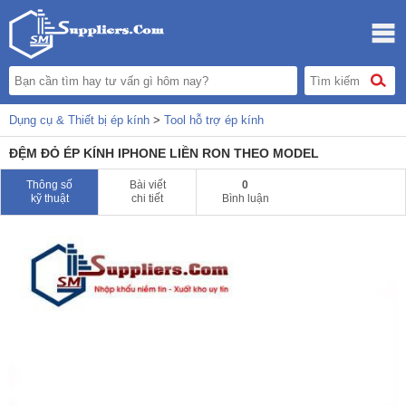
Dụng cụ & Thiết bị ép kính
>
Tool hỗ trợ ép kính
ĐỆM ĐỎ ÉP KÍNH IPHONE LIỀN RON THEO MODEL
Thông số
Bài viết
0
kỹ thuật
chi tiết
Bình luận