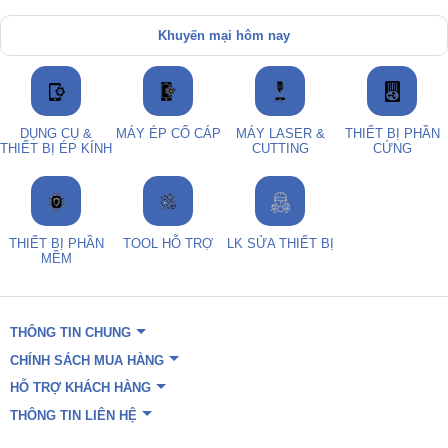
Khuyến mại hôm nay
DỤNG CỤ &
MÁY ÉP CỔ CÁP
MÁY LASER &
THIẾT BỊ PHẦN
THIẾT BỊ ÉP KÍNH
CUTTING
CỨNG
THIẾT BỊ PHẦN
TOOL HỖ TRỢ
LK SỬA THIẾT BỊ
MỀM
THÔNG TIN CHUNG
CHÍNH SÁCH MUA HÀNG
HỖ TRỢ KHÁCH HÀNG
THÔNG TIN LIÊN HỆ