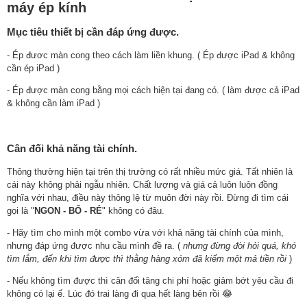
máy ép kính
Mục tiêu thiết bị cần đáp ứng được.
- Ép đươc màn cong theo cách làm liền khung. ( Ép được iPad & không
cần ép iPad )
- Ép được màn cong bằng mọi cách hiện tại đang có. ( làm được cả iPad
& không cần làm iPad )
Cân đối khả năng tài chính.
Thông thường hiện tại trên thị trường có rất nhiều mức giá. Tất nhiên là
cái này không phải ngẫu nhiên. Chất lượng và giá cả luôn luôn đồng
nghĩa với nhau, điều này thông lệ từ muôn đời này rồi. Đừng đi tìm cái
gọi là "
NGON - BỔ - RẺ
" không có đâu.
- Hãy tìm cho mình một combo vừa với khả năng tài chính của mình,
nhưng đáp ứng được nhu cầu mình đề ra. (
nhưng đừng đòi hỏi quá, khó
tìm lắm, đến khi tìm được thì thằng hàng xóm đã kiếm một mả tiền rồi
)
- Nếu không tìm được thì cân đối tăng chi phí hoặc giảm bớt yêu cầu đi
không có lại ế. Lúc đó trai làng đi qua hết làng bên rồi 😂