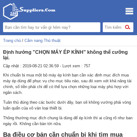
Trang chủ
/
Cẩm nang Thủ thuật
Định hướng "CHỌN MÁY ÉP KÍNH" không thể cưỡng
lại.
Cập nhật : 2019-08-21 02:36:59 - Lượt xem : 757
Khi chuẩn bị mua một bộ máy ép kính bạn cần xác định mục đích mua
máy ép dùng để phục vụ cho mục tiêu nào, sau đó xem xét khả năng tài
chính, số tiền phải chi để có thể lựa chọn những loại máy phù hợp với
ngân sách.
Tuân thủ đúng theo các bước dưới đây, bạn sẽ không vướng phải vòng
luẩn quẩn của vô vàn loại thiết bị.
Thông thường mục đích chung là dùng để ép kính thì ai cũng rõ như ban
ngày rồi. Không cần bàn tới nữa.
Ba điều cơ bản cần chuẩn bị khi tìm mua