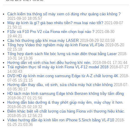
Cách kiểm tra thông số máy xem có đúng như quảng cáo không ?
2021-09-10 18:05:57
Máy ép kính là gì? giá bao nhiêu tiền? mua loại nào tốt?
2021-09-07
21:50:11
F10z và F10 Pro V2 của Fiona nên chọn loại nào ?
2021-08-30
19:44:21
Câu hỏi thường gặp khi mua máy LASER
2019-08-29 02:03:59
Tổng hợp Video thử nghiệm máy ép kính Fiona VL-F14s
2019-05-20
02:15:18
Tổng hợp danh sách file bóc lưng và màn điện thoại bằng Laser
2018-
10-31 14:13:36
Hướng dẫn vệ sinh chia hơi điều hướng khí nén.
2018-09-01 17:31:44
Trải nghiệm thực tế máy ép kính Fiona VL-F12 model 2018
2018-07-27
14:00:43
DVD HD ép kính màn cong samsung Edge từ A-Z chất lượng 4K
2018-
07-05 15:21:15
Hướng dẫn thay dầu, vệ sinh, sửa chữa máy hút chân không
2018-07-
03 05:30:17
HD tách màn hình samsung Edge khỏi Benzen không trầy tấm đồng
2018-06-27 01:21:56
Hướng dẫn bảo dưỡng & thay phớt giúp máy êm, máy chạy ít hơn.
2018-06-25 02:19:32
Điểm khác biệt về chất lượng của hàng Fiona với thương hiệu khác.
2018-05-15 12:56:23
Video hướng dẫn ép kính liền ron iPhone 5.5inch bằng VL-F10
2018-
01-25 21:03:36