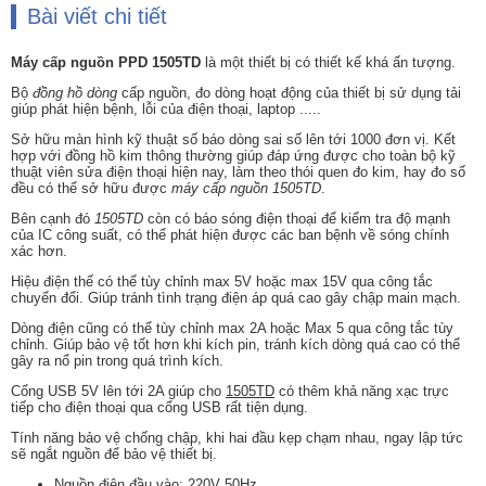
Bài viết chi tiết
Máy cấp nguồn
PPD 1505TD
là một thiết bị có thiết kế khá ấn tượng.
Bộ
đồng hồ dòng
cấp nguồn, đo dòng hoạt động của thiết bị sử dụng tải
giúp phát hiện bệnh, lỗi của điện thoại, laptop .....
Sở hữu màn hình kỹ thuật số báo dòng sai số lên tới 1000 đơn vị. Kết
hợp với đồng hồ kim thông thường giúp đáp ứng được cho toàn bộ kỹ
thuật viên sửa điện thoại hiện nay, làm theo thói quen đo kim, hay đo số
đều có thể sở hữu được
máy cấp nguồn 1505TD
.
Bên cạnh đó
1505TD
còn có báo sóng điện thoại để kiểm tra độ mạnh
của IC công suất, có thể phát hiện được các ban bệnh về sóng chính
xác hơn.
Hiệu điện thế có thể tùy chỉnh max 5V hoặc max 15V qua công tắc
chuyển đổi. Giúp tránh tình trạng điện áp quá cao gây chập main mạch.
Dòng điện cũng có thể tùy chỉnh max 2A hoặc Max 5 qua công tắc tùy
chỉnh. Giúp bảo vệ tốt hơn khi kích pin, tránh kích dòng quá cao có thể
gây ra nổ pin trong quá trình kích.
Cổng USB 5V lên tới 2A giúp cho
1505TD
có thêm khả năng xạc trực
tiếp cho điện thoại qua cổng USB rất tiện dụng.
Tính năng bảo vệ chống chập, khi hai đầu kẹp chạm nhau, ngay lập tức
sẽ ngắt nguồn để bảo vệ thiết bị.
Nguồn điện đầu vào: 220V 50Hz