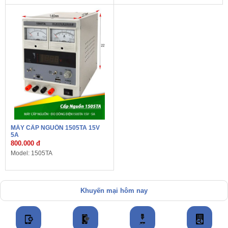
MÁY CẤP NGUỒN 1505TA 15V
5A
800.000 đ
Model: 1505TA
Khuyến mại hôm nay