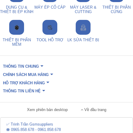
DỤNG CỤ &
MÁY ÉP CỔ CÁP
MÁY LASER &
THIẾT BỊ PHẦN
THIẾT BỊ ÉP KÍNH
CUTTING
CỨNG
THIẾT BỊ PHẦN
TOOL HỖ TRỢ
LK SỬA THIẾT BỊ
MỀM
THÔNG TIN CHUNG
CHÍNH SÁCH MUA HÀNG
HỖ TRỢ KHÁCH HÀNG
THÔNG TIN LIÊN HỆ
Xem phiên bản desktop
Về đầu trang
✅ Trinh Trần Gsmsuppliers
☎️ 0965.858.678 - 0961.858.678