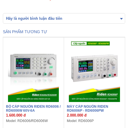
Hãy là người bình luận đầu tiên
SẢN PHẨM TƯƠNG TỰ
BỘ CẤP NGUỒN RIDEN RD6006 /
MÁY CẤP NGUỒN RIDEN
RD6006W 60V-6A
RD6006P - RD6006PW
1.600.000 đ
2.000.000 đ
Model: RD6006/RD6006W
Model: RD6006P