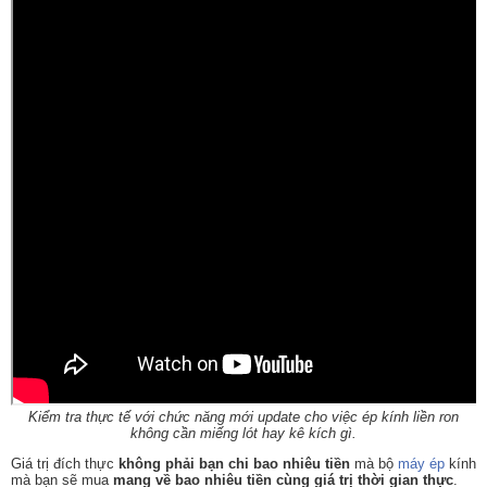
Kiểm tra thực tế với chức năng mới update cho việc ép kính liền ron
không cần miếng lót hay kê kích gì.
Giá trị đích thực
không phải bạn chi bao nhiêu tiền
mà bộ
máy ép
kính
mà bạn sẽ mua
mang về bao nhiêu tiền cùng giá trị thời gian thực
.