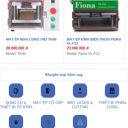
MÁY ÉP MÀN CONG YMJ TH40
MÁY ÉP KÍNH ĐIỆN THOẠI FIONA
VL-F12
28.000.000 đ
23.000.000 đ
Model: TH40
Model: Fiona-VL-F12
Khuyến mại hôm nay
DỤNG CỤ &
MÁY ÉP CỔ CÁP
MÁY LASER &
THIẾT BỊ PHẦN
THIẾT BỊ ÉP KÍNH
CUTTING
CỨNG