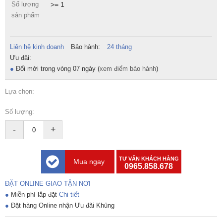
Số lượng
>= 1
sản phẩm
Liên hệ kinh doanh
Bảo hành:
24 tháng
Ưu đãi:
●
Đổi mới trong vòng 07 ngày (
xem điểm bảo hành
)
Lựa chọn:
Số lượng:
-
+
TƯ VẤN KHÁCH HÀNG
Mua ngay
0965.858.678
ĐẶT ONLINE GIAO TẬN NƠI
●
Miễn phí lắp đặt
Chi tiết
●
Đặt hàng Online nhận Ưu đãi Khủng