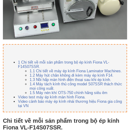
1
Chi tiết về mỗi sản phẩm trong bộ ép kính Fiona VL-
F14S07SSR.
1.1
Chi tiết về máy ép kính Fiona Laminator Machines.
1.2
Máy hút chân không đi kèm máy ép kính F14.
1.3
Nồi hấp màn hình điện thoại sau khi ép kính.
1.4
Máy tách kính thủ công model S07SSR thách thức
mọi công xuất.
1.5
Máy nén khí OTS-750 chính hãng siêu êm
Video test máy ép kính màn hình Fiona.
Video cảnh báo máy ép kính nhái thương hiệu Fiona gia công
tại VN
Chi tiết về mỗi sản phẩm trong bộ ép kính
Fiona VL-F14S07SSR.