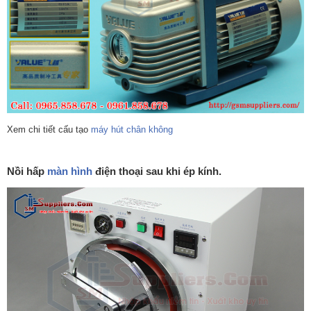
Xem chi tiết cấu tạo
máy hút chân không
Nồi hấp
màn hình
điện thoại sau khi ép kính.