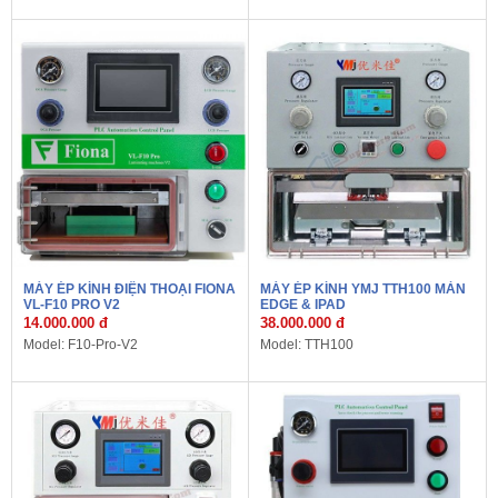
MÁY ÉP KÍNH ĐIỆN THOẠI FIONA
MÁY ÉP KÍNH YMJ TTH100 MÀN
VL-F10 PRO V2
EDGE & IPAD
14.000.000 đ
38.000.000 đ
Model: F10-Pro-V2
Model: TTH100