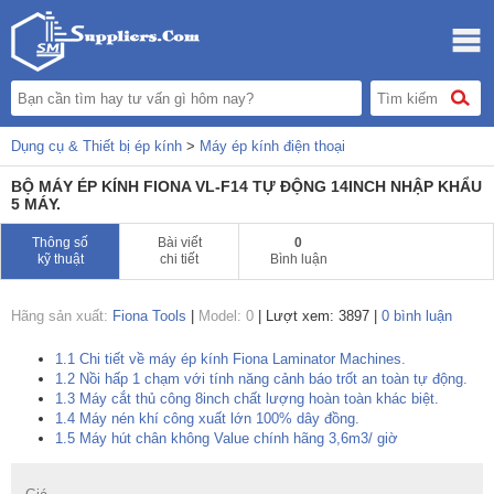
Dụng cụ & Thiết bị ép kính
>
Máy ép kính điện thoại
BỘ MÁY ÉP KÍNH FIONA VL-F14 TỰ ĐỘNG 14INCH NHẬP KHẨU
5 MÁY.
Thông số
Bài viết
0
kỹ thuật
chi tiết
Bình luận
Hãng sản xuất:
Fiona Tools
|
Model: 0
|
Lượt xem: 3897
|
0 bình luận
1.1
Chi tiết về máy ép kính Fiona Laminator Machines.
1.2
Nồi hấp 1 chạm với tính năng cảnh báo trốt an toàn tự động.
1.3
Máy cắt thủ công 8inch chất lượng hoàn toàn khác biệt.
1.4
Máy nén khí công xuất lớn 100% dây đồng.
1.5
Máy hút chân không Value chính hãng 3,6m3/ giờ