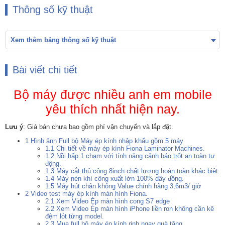
Thông số kỹ thuật
Xem thêm bảng thông số kỹ thuật
Bài viết chi tiết
Bộ máy được nhiều anh em mobile
yêu thích nhất hiện nay.
Lưu ý
: Giá bán chưa bao gồm phí vận chuyển và lắp đặt.
1
Hình ảnh Full bộ Máy ép kính nhập khẩu gồm 5 máy
1.1
Chi tiết về máy ép kính Fiona Laminator Machines.
1.2
Nồi hấp 1 chạm với tính năng cảnh báo trốt an toàn tự
động.
1.3
Máy cắt thủ công 8inch chất lượng hoàn toàn khác biệt.
1.4
Máy nén khí công xuất lớn 100% dây đồng.
1.5
Máy hút chân không Value chính hãng 3,6m3/ giờ
2
Video test máy ép kính màn hình Fiona.
2.1
Xem Video Ép màn hình cong S7 edge
2.2
Xem Video Ép màn hình iPhone liền ron không cần kê
đệm lót từng model.
2.3
Mua full bộ máy ép kính rinh ngay quà tặng.