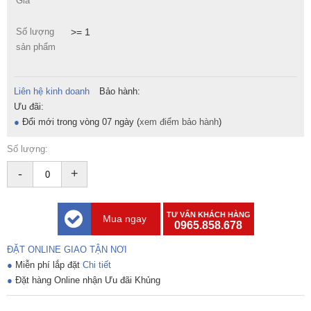
Giá
Số lượng
>= 1
sản phẩm
Liên hệ kinh doanh
Bảo hành:
Ưu đãi:
●
Đổi mới trong vòng 07 ngày (
xem điểm bảo hành
)
Số lượng:
-
+
TƯ VẤN KHÁCH HÀNG
Mua ngay
0965.858.678
ĐẶT ONLINE GIAO TẬN NƠI
●
Miễn phí lắp đặt
Chi tiết
●
Đặt hàng Online nhận Ưu đãi Khủng