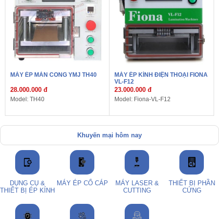
MÁY ÉP MÀN CONG YMJ TH40
MÁY ÉP KÍNH ĐIỆN THOẠI FIONA
VL-F12
28.000.000 đ
23.000.000 đ
Model: TH40
Model: Fiona-VL-F12
Khuyến mại hôm nay
DỤNG CỤ &
MÁY ÉP CỔ CÁP
MÁY LASER &
THIẾT BỊ PHẦN
THIẾT BỊ ÉP KÍNH
CUTTING
CỨNG