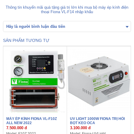
Thông tin khuyến mãi quà tặng giá trị lớn khi mua bộ máy ép kính điện
thoại Fiona VL-F14 nhập khẩu
Hãy là người bình luận đầu tiên
SẢN PHẨM TƯƠNG TỰ
MÁY ÉP KÍNH FIONA VL-F10Z
UV LIGHT 1000W FIONA TRỊ HỒI
ALL NEW 2022
BỌT KEO OCA
7.500.000 đ
3.100.000 đ
Model: F10Z 2022
Model: Fiona-UVLight