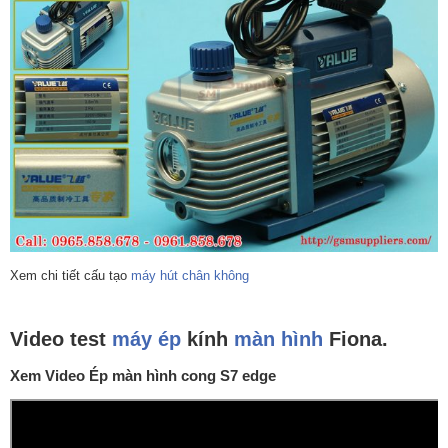
Xem chi tiết cấu tạo
máy hút chân không
Video test
máy ép
kính
màn hình
Fiona.
Xem Video Ép màn hình cong S7 edge