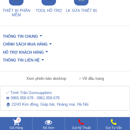
THIẾT BỊ PHẦN
TOOL HỖ TRỢ
LK SỬA THIẾT BỊ
MỀM
THÔNG TIN CHUNG
CHÍNH SÁCH MUA HÀNG
HỖ TRỢ KHÁCH HÀNG
THÔNG TIN LIÊN HỆ
Xem phiên bản desktop
Về đầu trang
✅ Trinh Trần Gsmsuppliers
☎️ 0965.858.678 - 0961.858.678
🏠 22/43 Kim đồng, Giáp bát, Hoàng mai, Hà Nội
0
Giỏ Hàng
Đã Xem
Gọi Kỹ Thuật
Gọi Tư Vấn