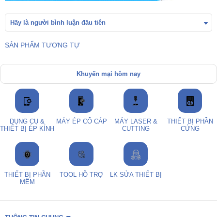
Hãy là người bình luận đầu tiên
SẢN PHẨM TƯƠNG TỰ
Khuyến mại hôm nay
DỤNG CỤ &
MÁY ÉP CỔ CÁP
MÁY LASER &
THIẾT BỊ PHẦN
THIẾT BỊ ÉP KÍNH
CUTTING
CỨNG
THIẾT BỊ PHẦN
TOOL HỖ TRỢ
LK SỬA THIẾT BỊ
MỀM