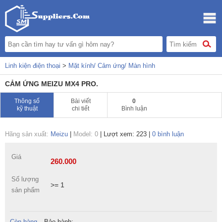
Linh kiện điện thoại
>
Mặt kính/ Cảm ứng/ Màn hình
CẢM ỨNG MEIZU MX4 PRO.
Thông số
Bài viết
0
kỹ thuật
chi tiết
Bình luận
Hãng sản xuất:
Meizu
|
Model: 0
|
Lượt xem: 223
|
0 bình luận
Giá
260.000
Số lượng
>= 1
sản phẩm
Còn hàng
Bảo hành: