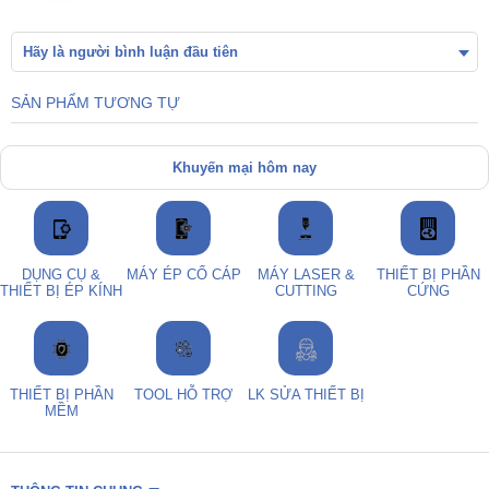
Hãy là người bình luận đầu tiên
SẢN PHẨM TƯƠNG TỰ
Khuyến mại hôm nay
DỤNG CỤ &
MÁY ÉP CỔ CÁP
MÁY LASER &
THIẾT BỊ PHẦN
THIẾT BỊ ÉP KÍNH
CUTTING
CỨNG
THIẾT BỊ PHẦN
TOOL HỖ TRỢ
LK SỬA THIẾT BỊ
MỀM