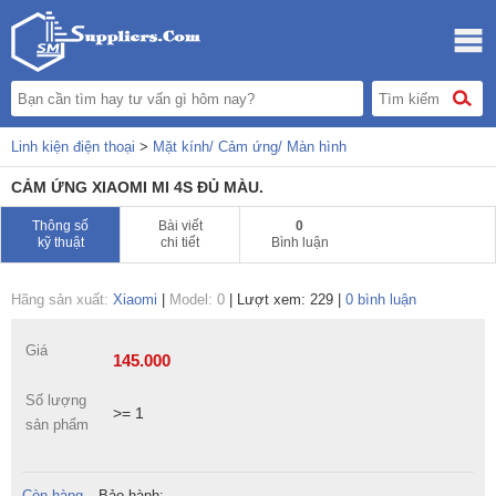
Linh kiện điện thoại
>
Mặt kính/ Cảm ứng/ Màn hình
CẢM ỨNG XIAOMI MI 4S ĐỦ MÀU.
Thông số
Bài viết
0
kỹ thuật
chi tiết
Bình luận
Hãng sản xuất:
Xiaomi
|
Model: 0
|
Lượt xem: 229
|
0 bình luận
Giá
145.000
Số lượng
>= 1
sản phẩm
Còn hàng
Bảo hành: