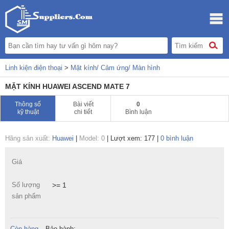
Linh kiện điện thoại
>
Mặt kính/ Cảm ứng/ Màn hình
MẶT KÍNH HUAWEI ASCEND MATE 7
Thông số
Bài viết
0
kỹ thuật
chi tiết
Bình luận
Hãng sản xuất:
Huawei
|
Model: 0
|
Lượt xem: 177
|
0 bình luận
Giá
Số lượng
>= 1
sản phẩm
Còn hàng
Bảo hành: