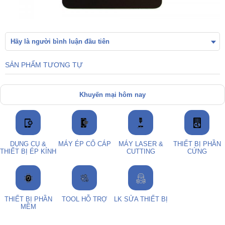
Hãy là người bình luận đầu tiên
SẢN PHẨM TƯƠNG TỰ
Khuyến mại hôm nay
DỤNG CỤ &
MÁY ÉP CỔ CÁP
MÁY LASER &
THIẾT BỊ PHẦN
THIẾT BỊ ÉP KÍNH
CUTTING
CỨNG
THIẾT BỊ PHẦN
TOOL HỖ TRỢ
LK SỬA THIẾT BỊ
MỀM