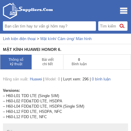
Linh kiện điện thoại
>
Mặt kính/ Cảm ứng/ Màn hình
MẶT KÍNH HUAWEI HONOR 6.
Thông số
Bài viết
0
kỹ thuật
chi tiết
Bình luận
Hãng sản xuất:
Huawei
|
Model: 0
|
Lượt xem: 296
|
0 bình luận
Versions:
– H60-L01 TDD LTE (Single SIM)
– H60-L02 FDD&TDD LTE, HSDPA
– H60-L04 FDD&TDD LTE, HSDPA (Single SIM)
– H60-L12 FDD LTE, HSDPA, NFC
– H60-L12 FDD LTE, NFC