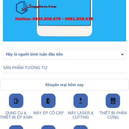
Hãy là người bình luận đầu tiên
SẢN PHẨM TƯƠNG TỰ
Khuyến mại hôm nay
DỤNG CỤ &
MÁY ÉP CỔ CÁP
MÁY LASER &
THIẾT BỊ PHẦN
THIẾT BỊ ÉP KÍNH
CUTTING
CỨNG