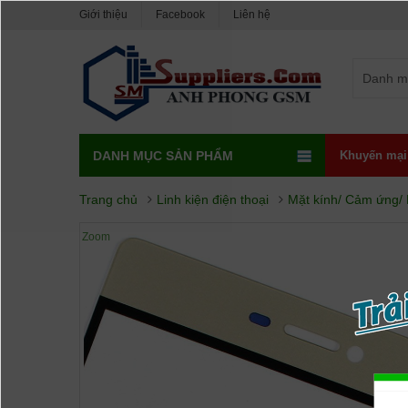
Giới thiệu
Facebook
Liên hệ
Danh m
DANH MỤC SẢN PHẨM
Khuyến mại
Trang chủ
Linh kiện điện thoại
Mặt kính/ Cảm ứng/
Zoom