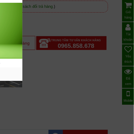
 (
Xem chính sách đổi trả hàng.
)
Giỏ
hàng
Tài
khoản
TRUNG TÂM TƯ VẤN KHÁCH HÀNG
m vào giỏ hàng
0965.858.678
Yêu
thích
Đã
xem
Mobile