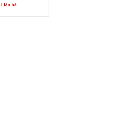
 Liên hệ
Xem chi
Mua
tiết
ngay