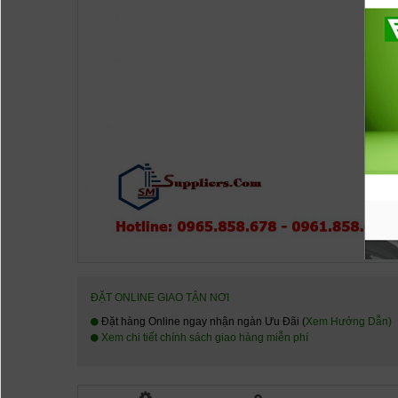
ĐẶT ONLINE GIAO TẬN NƠI
Đặt hàng Online ngay nhận ngàn Ưu Đãi (
Xem Hướng Dẫn
)
Xem chi tiết chính sách giao hàng miễn phí