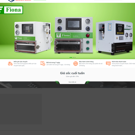
Ưu đãi:
Đổi mới trong vòng 07 ngày
Số lượng:
-
+
Mua ngay
Thê