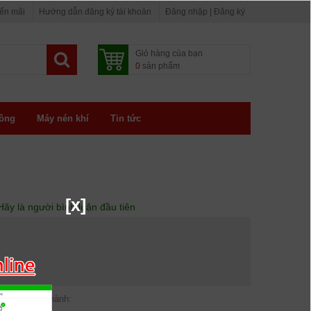
yến mãi
Hướng dẫn đăng ký tài khoản
Đăng nhập | Đăng ký
Giỏ hàng của bạn
0
sản phẩm
ông
Máy nén khí
Tin tức
[x]
Hãy là người bình luận đầu tiên
Bảo hành: