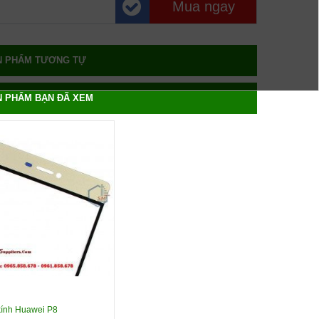
Mua ngay
N PHẨM TƯƠNG TỰ
N PHẨM BẠN ĐÃ XEM
kính Huawei P8