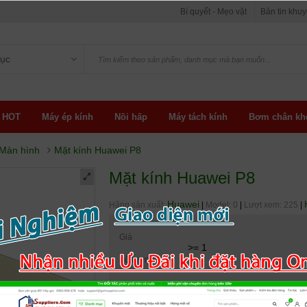
Bí quyết - Mẹo vặt
Bản tin khu
ục
 HOT
Máy ép kính
Nồi hấp
Máy tách kính
Bơm chân kh
 Màn hình
Mặt kính Huawei P8
Mặt kính Huawei P8
Huawei
Hãng sản xuất:
|
Model: 0
|
Lượt xem: 225
|
Giá
>= 1
Số lượng
Tình trạng:
CÒN HÀNG