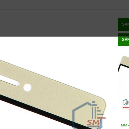
SẢ
SẢ
Mặt 