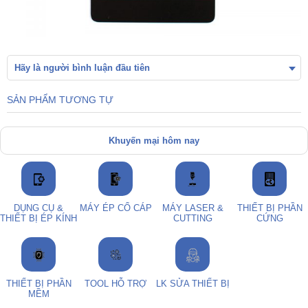
Hãy là người bình luận đầu tiên
SẢN PHẨM TƯƠNG TỰ
Khuyến mại hôm nay
DỤNG CỤ &
MÁY ÉP CỔ CÁP
MÁY LASER &
THIẾT BỊ PHẦN
THIẾT BỊ ÉP KÍNH
CUTTING
CỨNG
THIẾT BỊ PHẦN
TOOL HỖ TRỢ
LK SỬA THIẾT BỊ
MỀM