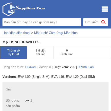
Linh kiện điện thoại
>
Mặt kính/ Cảm ứng/ Màn hình
MẶT KÍNH HUAWEI P9.
Thông số
Bài viết
0
kỹ thuật
chi tiết
Bình luận
Hãng sản xuất:
Huawei
|
Model: 0
|
Lượt xem: 226
|
0 bình luận
Versions
: EVA-L09 (Single SIM); EVA-L19, EVA-L29 (Dual SIM)
Giá
Số lượng
>= 1
sản phẩm