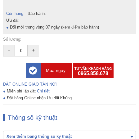
Còn hàng
Bảo hành:
Ưu đãi:
●
Đổi mới trong vòng 07 ngày (
xem điểm bảo hành
)
Số lượng:
-
+
TƯ VẤN KHÁCH HÀNG
Mua ngay
0965.858.678
ĐẶT ONLINE GIAO TẬN NƠI
●
Miễn phí lắp đặt
Chi tiết
●
Đặt hàng Online nhận Ưu đãi Khủng
Thông số kỹ thuật
Xem thêm bảng thông số kỹ thuật