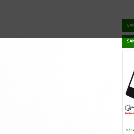
SẢ
SẢ
Mặt 