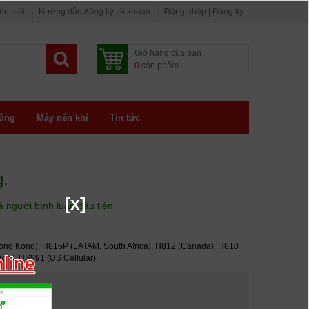
yến mãi
Hướng dẫn đăng ký tài khoản
Đăng nhập | Đăng ký
Giỏ hàng của bạn
0
sản phẩm
ông
Máy nén khí
Tin tức
g.
[x]
à người bình luận đầu tiên
ong Kong), H815P (LATAM, South Africa), H812 (Canada), H810
izon), US991 (US Cellular)