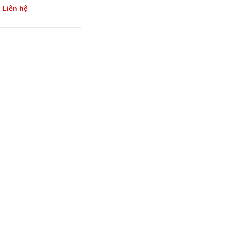
 Liên hệ
Xem chi
Mua
tiết
ngay