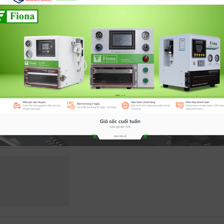
Số lượng
Tình trạng:
CÒN HÀNG
Ưu đãi:
Đổi mới trong vòng 07 ngày
Số lượng:
-
+
Mua ngay
Thê