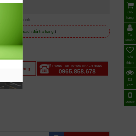
Giỏ
hàng
Bảo hành:
 (
Xem chính sách đổi trả hàng.
)
Tài
khoản
Yêu
thích
TRUNG TÂM TƯ VẤN KHÁCH HÀNG
m vào giỏ hàng
0965.858.678
Đã
xem
Mobile