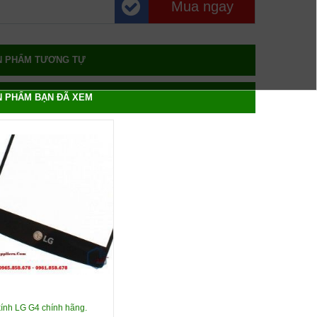
Mua ngay
N PHẨM TƯƠNG TỰ
N PHẨM BẠN ĐÃ XEM
kính LG G4 chính hãng.