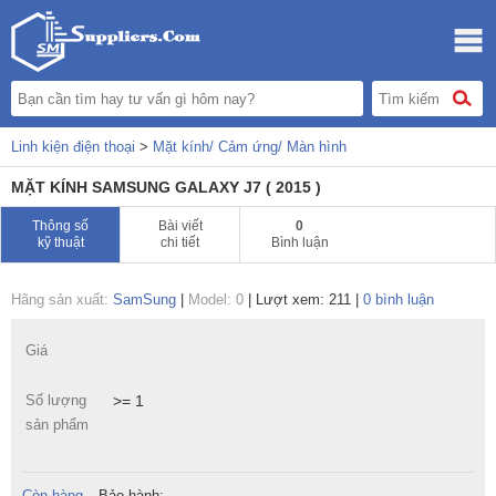
Linh kiện điện thoại
>
Mặt kính/ Cảm ứng/ Màn hình
MẶT KÍNH SAMSUNG GALAXY J7 ( 2015 )
Thông số
Bài viết
0
kỹ thuật
chi tiết
Bình luận
Hãng sản xuất:
SamSung
|
Model: 0
|
Lượt xem: 211
|
0 bình luận
Giá
Số lượng
>= 1
sản phẩm
Còn hàng
Bảo hành: