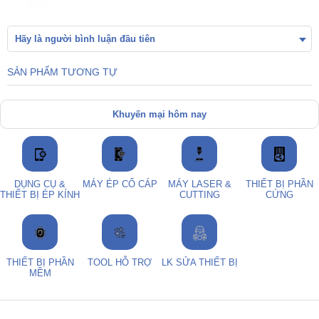
Hãy là người bình luận đầu tiên
SẢN PHẨM TƯƠNG TỰ
Khuyến mại hôm nay
DỤNG CỤ &
MÁY ÉP CỔ CÁP
MÁY LASER &
THIẾT BỊ PHẦN
THIẾT BỊ ÉP KÍNH
CUTTING
CỨNG
THIẾT BỊ PHẦN
TOOL HỖ TRỢ
LK SỬA THIẾT BỊ
MỀM