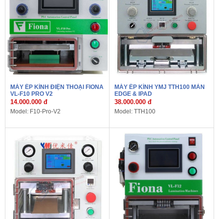
MÁY ÉP KÍNH ĐIỆN THOẠI FIONA
MÁY ÉP KÍNH YMJ TTH100 MÀN
VL-F10 PRO V2
EDGE & IPAD
14.000.000 đ
38.000.000 đ
Model: F10-Pro-V2
Model: TTH100