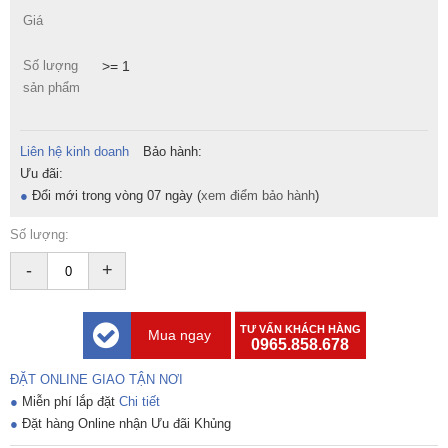
Giá
Số lượng
>= 1
sản phẩm
Liên hệ kinh doanh
Bảo hành:
Ưu đãi:
●
Đổi mới trong vòng 07 ngày (
xem điểm bảo hành
)
Số lượng:
-
+
TƯ VẤN KHÁCH HÀNG
Mua ngay
0965.858.678
ĐẶT ONLINE GIAO TẬN NƠI
●
Miễn phí lắp đặt
Chi tiết
●
Đặt hàng Online nhận Ưu đãi Khủng