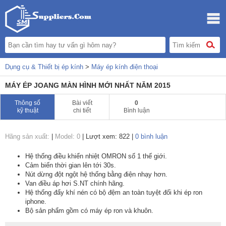
Dụng cụ & Thiết bị ép kính
>
Máy ép kính điện thoại
MÁY ÉP JOANG MÀN HÌNH MỚI NHẤT NĂM 2015
Thông số
Bài viết
0
kỹ thuật
chi tiết
Bình luận
Hãng sản xuất:
|
Model: 0
|
Lượt xem: 822
|
0 bình luận
Hệ thống điều khiển nhiệt OMRON số 1 thế giới.
Cảm biến thời gian lên tới 30s.
Nút dừng đột ngột hệ thống bằng điện nhạy hơn.
Van điều áp hơi S.NT chính hãng.
Hệ thống đẩy khí nén có bộ đệm an toàn tuyệt đối khi ép ron
iphone.
Bộ sản phẩm gồm có máy ép ron và khuôn.