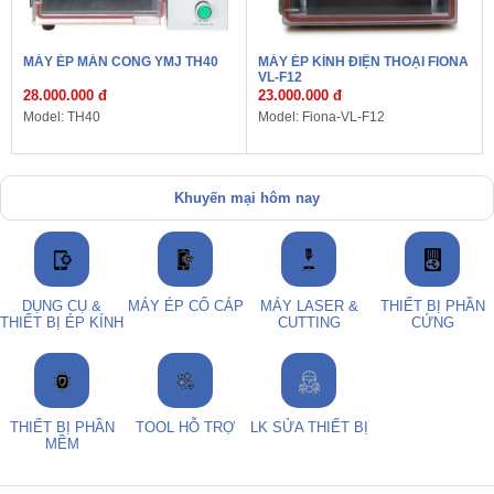
MÁY ÉP MÀN CONG YMJ TH40
MÁY ÉP KÍNH ĐIỆN THOẠI FIONA
VL-F12
28.000.000 đ
23.000.000 đ
Model: TH40
Model: Fiona-VL-F12
Khuyến mại hôm nay
DỤNG CỤ &
MÁY ÉP CỔ CÁP
MÁY LASER &
THIẾT BỊ PHẦN
THIẾT BỊ ÉP KÍNH
CUTTING
CỨNG
THIẾT BỊ PHẦN
TOOL HỖ TRỢ
LK SỬA THIẾT BỊ
MỀM