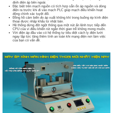
định điện áp bên ngoài.
Đặc biệt trên mạch nguồn có tích hợp sẵn ổn áp nguồn và dòng
điện ra trước khi đi vào mạch PLC giúp mạch điều khiển hoạt
động chính xác tuyệt đối.
Đồng hồ cảm biến đo áp xuất không khí trong buồng ép kính điện
thoại được nhập khẩu từ nhật bản.
Hệ thống dừng đột ngột thông qua một nút ấn lệnh trực tiếp đến
CPU của vi điều khiển rút ngắn thời gian trễ không mong muốn.
Với điện áp đầu vào có hệ thống tự tiêu diệt cách ly điện lưới
ngay lập tức tăng thêm tính an toàn khi mạng điện nơi làm việc
của bạn có vấn đề.