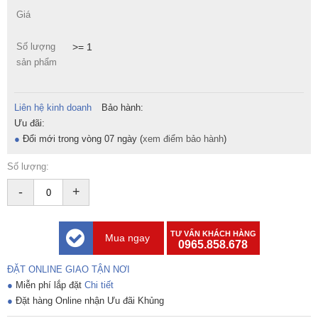
Giá
Số lượng
>= 1
sản phẩm
Liên hệ kinh doanh
Bảo hành:
Ưu đãi:
●
Đổi mới trong vòng 07 ngày (
xem điểm bảo hành
)
Số lượng:
-
+
TƯ VẤN KHÁCH HÀNG
Mua ngay
0965.858.678
ĐẶT ONLINE GIAO TẬN NƠI
●
Miễn phí lắp đặt
Chi tiết
●
Đặt hàng Online nhận Ưu đãi Khủng