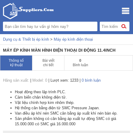
Dụng cụ & Thiết bị ép kính
>
Máy ép kính điện thoại
MÁY ÉP KÍNH MÀN HÌNH ĐIỆN THOẠI DI ĐỘNG 11.4INCH
Thông số
Bài viết
0
kỹ thuật
chi tiết
Bình luận
Hãng sản xuất:
|
Model: 0
|
Lượt xem: 1233
|
0 bình luận
Hoạt động theo lập trình PLC.
Cảm biến chân không điện tử.
Vật liệu chính hợp kim nhôm thép.
Hệ thống cân bằng điện tử SMC Pressure Japan.
Van điều áp khí nén SMC cân bằng áp xuất khí nén bàn ép.
Sản phẩm không có cân bằng áp xuất tự động SMC có giá
15.000.000 có SMC giá 16.000.000