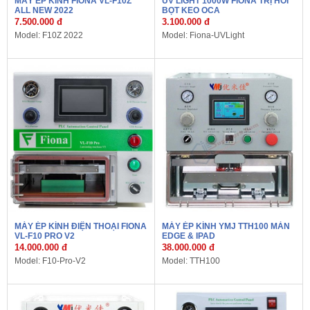
MÁY ÉP KÍNH FIONA VL-F10Z
UV LIGHT 1000W FIONA TRỊ HỒI
ALL NEW 2022
BỌT KEO OCA
7.500.000 đ
3.100.000 đ
Model: F10Z 2022
Model: Fiona-UVLight
MÁY ÉP KÍNH ĐIỆN THOẠI FIONA
MÁY ÉP KÍNH YMJ TTH100 MÀN
VL-F10 PRO V2
EDGE & IPAD
14.000.000 đ
38.000.000 đ
Model: F10-Pro-V2
Model: TTH100