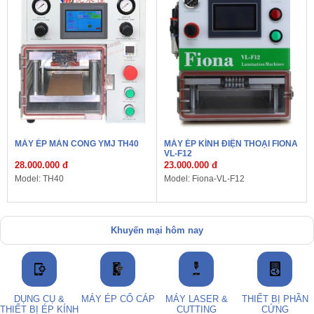
MÁY ÉP MÀN CONG YMJ TH40
MÁY ÉP KÍNH ĐIỆN THOẠI FIONA
VL-F12
28.000.000 đ
23.000.000 đ
Model: TH40
Model: Fiona-VL-F12
Khuyến mại hôm nay
DỤNG CỤ &
MÁY ÉP CỔ CÁP
MÁY LASER &
THIẾT BỊ PHẦN
THIẾT BỊ ÉP KÍNH
CUTTING
CỨNG