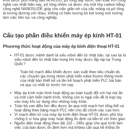
khối được phủ màng bảo vệ AL203, pít tông đẩy được sản xuất với công
nghệ cao nhất hiện nay, pít tông nhôm và được mà một lớp carbon bằng
công nghệ NANOSLIDE giúp cho việc giãn nở của xắc măng và pít tông
là tương đương với nhau, không có hiện tượng bó kẹt trong môi tường
làm việc liên tục và công nghiệp.
Cấu tạo phần điều khiển máy ép kính HT-01
Phương thức hoạt động của máy ép kính điện thoại HT-01
HT-01 được mệnh danh là siêu robot đến từ nhật bản, tại sao lại là
siêu robot đến từ nhật bản trong khi máy được lắp ráp tại Trung
Quốc?
Toàn bộ mạch điều khiển được sản xuất theo tiêu chuẩn do
các chuyên gia trong nhóm phát triển robot Asimo thông minh
của nhật bản thiết kế và lên kế hoạch phát triển PLC bài bản
và quy củ nhất từ trước tới nay.
Máy ép kính màn hình hoạt động an toàn tuyệt đối với hai nút ấn
và một cảm biến hành trình, không còn lo ngại vấn đề bị kẹp tay
vào máy khi sử dụng như những máy khác.
Toàn bộ van điều hơi đều được ăn qua một mạch hơi tổng thể và
hoạt động theo bảng mạch PLC nên cho độ chính xác cao hơn.
Vi mạch điện tử của máy ép kính điện thoại HT-01 được phủ lớp
chống ô xi hóa giúp máy hoạt động ổn định và bền bỉ với thời gian.
Nguồn điện hoạt động theo dải 110 – 240v giúp cho quá trình làm
việc của bạn được ổn định hơn mà không cần qua hệ thống ổn