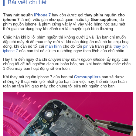
Bài viết chi tiết
Thay nút nguồn
iPhone 7
hay còn được gọi
thay phím nguồn cho
iphone 7
là một việc gần như quá quen thuộc tại
Gsmsuppliers
, do
phím nguồn iphone là phím cứng vật lý vì vậy việc hỏng hóc sau một
thời gian sử dụng hay khi đánh rơi là chuyện quá bình thường.
Chắc hẳn khi bị lỗi phím nguồn thì không dưới 1 vài lần bạn chỉ muốn
đập cái máy đi để mua máy mới vì khi cần dùng ấn mãi nó ko chịu hoạt
động, khi cần nó tối cái
màn hình
cho đỡ tốn
pin
và tránh phải
thay pin
iphone 7
của bạn thì nó cứ im ru không nghe theo lệnh của chủ nhân.
Hãy tìm đến ngay địa chỉ
chuyên thay phím nguồn iphone
lấy ngay của
chúng tôi để trải nghiệm dịch vụ hoàn hảo, sau khi hoàn thiện chắc chắn
1 điều máy bạn hoạt động rất êm luôn.
Khi thay nút nguồn iphone 7 của bạn tại
Gsmsuppliers
bạn sẽ được
những kỹ thuật viên giỏi nhất giúp bạn làm việc này, thế nên bạn hoàn
toàn an tâm khi giao máy cho chúng tôi sửa nút nguồn cho bạn.