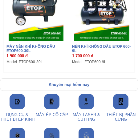
MÁY NÉN KHÍ KHÔNG DẦU
NÉN KHÍ KHÔNG DẦU ETOP 600-
ETOP600-30L
9L
1.900.000 đ
1.700.000 đ
Model: ETOP600-30L
Model: ETOP600-9L
Khuyến mại hôm nay
DỤNG CỤ &
MÁY ÉP CỔ CÁP
MÁY LASER &
THIẾT BỊ PHẦN
THIẾT BỊ ÉP KÍNH
CUTTING
CỨNG