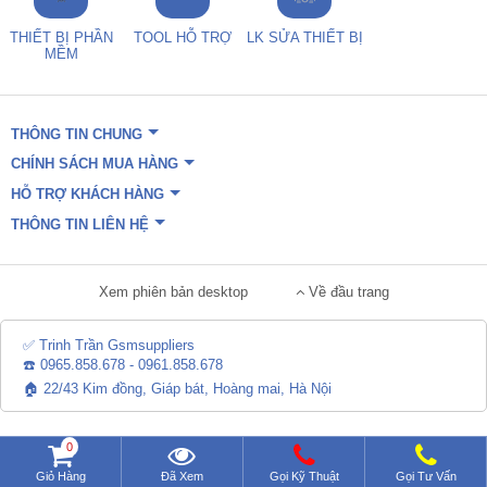
THIẾT BỊ PHẦN
TOOL HỖ TRỢ
LK SỬA THIẾT BỊ
MỀM
THÔNG TIN CHUNG
CHÍNH SÁCH MUA HÀNG
HỖ TRỢ KHÁCH HÀNG
THÔNG TIN LIÊN HỆ
Xem phiên bản desktop
Về đầu trang
✅ Trinh Trần Gsmsuppliers
☎️ 0965.858.678 - 0961.858.678
🏠 22/43 Kim đồng, Giáp bát, Hoàng mai, Hà Nội
0
Giỏ Hàng
Đã Xem
Gọi Kỹ Thuật
Gọi Tư Vấn