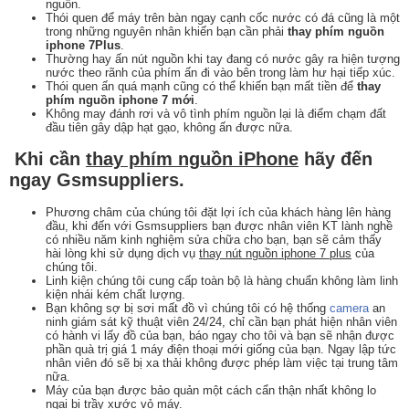
nguồn.
Thói quen để máy trên bàn ngay cạnh cốc nước có đá cũng là một
trong những nguyên nhân khiến bạn cần phải
thay phím nguồn
iphone 7Plus
.
Thường hay ấn nút nguồn khi tay đang có nước gây ra hiện tượng
nước theo rãnh của phím ấn đi vào bên trong làm hư hại tiếp xúc.
Thói quen ấn quá mạnh cũng có thể khiến bạn mất tiền để
thay
phím nguồn iphone 7 mới
.
Không may đánh rơi và vô tình phím nguồn lại là điểm chạm đất
đầu tiên gây dập hạt gạo, không ấn được nữa.
Khi cần
thay phím nguồn iPhone
hãy đến
ngay Gsmsuppliers.
Phương châm của chúng tôi đặt lợi ích của khách hàng lên hàng
đầu, khi đến với Gsmsuppliers bạn được nhân viên KT lành nghề
có nhiều năm kinh nghiệm sửa chữa cho bạn, bạn sẽ cảm thấy
hài lòng khi sử dụng dịch vụ
thay nút nguồn iphone 7 plus
của
chúng tôi.
Linh kiện chúng tôi cung cấp toàn bộ là hàng chuẩn không làm linh
kiện nhái kém chất lượng.
Bạn không sợ bị sơi mất đồ vì chúng tôi có hệ thống
camera
an
ninh giám sát kỹ thuật viên 24/24, chỉ cần bạn phát hiện nhân viên
có hành vi lấy đồ của bạn, báo ngay cho tôi và bạn sẽ nhận được
phần quà trị giá 1 máy điện thoại mới giống của bạn. Ngay lập tức
nhân viên đó sẽ bị xa thải không được phép làm việc tại trung tâm
nữa.
Máy của bạn được bảo quản một cách cẩn thận nhất không lo
ngại bị trầy xước vỏ máy.