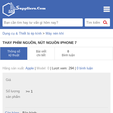
Dụng cụ & Thiết bị ép kính
>
Máy nén khí
THAY PHÍM NGUỒN, NÚT NGUỒN IPHONE 7
Thông số
Bài viết
0
kỹ thuật
chi tiết
Bình luận
Hãng sản xuất:
Apple
|
Model: 0
|
Lượt xem: 294
|
0 bình luận
Giá
Số lượng
>= 1
sản phẩm
Còn hàng
Bảo hành: