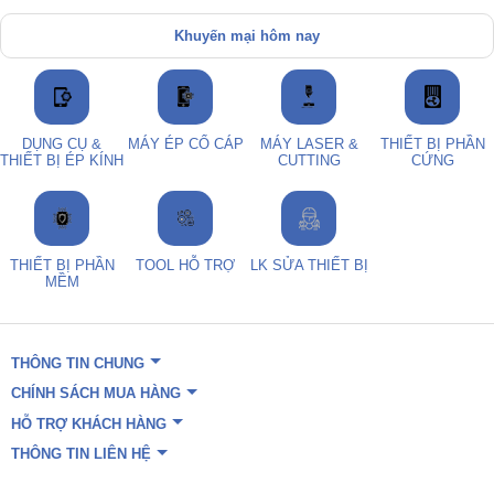
Khuyến mại hôm nay
DỤNG CỤ &
MÁY ÉP CỔ CÁP
MÁY LASER &
THIẾT BỊ PHẦN
THIẾT BỊ ÉP KÍNH
CUTTING
CỨNG
THIẾT BỊ PHẦN
TOOL HỖ TRỢ
LK SỬA THIẾT BỊ
MỀM
THÔNG TIN CHUNG
CHÍNH SÁCH MUA HÀNG
HỖ TRỢ KHÁCH HÀNG
THÔNG TIN LIÊN HỆ