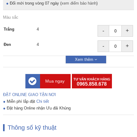
●
Đổi mới trong vòng 07 ngày (
xem điểm bảo hành
)
Màu sắc
Trắng
4
-
+
Đen
4
-
+
Xem thêm
TƯ VẤN KHÁCH HÀNG
Mua ngay
0965.858.678
ĐẶT ONLINE GIAO TẬN NƠI
●
Miễn phí lắp đặt
Chi tiết
●
Đặt hàng Online nhận Ưu đãi Khủng
Thông số kỹ thuật