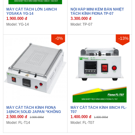
MÁY CẮT TÁCH LỚN 14INCH
NỒI HẤP MINI KÈM BÀN NHIỆT
YOSAKA YG-14
TÁCH KÍNH FIONA TP-07
1.900.000 đ
3.300.000 đ
Model: YG-14
Model: TP-07
-0%
-13%
MÁY CẮT TÁCH KÍNH FIONA
MÁY CẮT TÁCH KÍNH 8INCH FL-
14INCH SOLID JAPAN “KHÔNG
T07
ĐỐI THỦ”
2.500.000 đ
1.400.000 đ
2.500.000đ
1.600.000đ
Model: FL-T14
Model: FL-T07