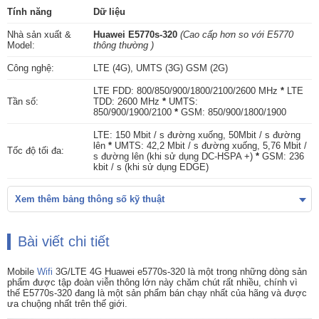
Tính năng
Dữ liệu
Nhà sản xuất &
Huawei E5770s-320
(Cao cấp hơn so với E5770
Model:
thông thường )
Công nghệ:
LTE (4G), UMTS (3G) GSM (2G)
LTE FDD: 800/850/900/1800/2100/2600 MHz
*
LTE
Tần số:
TDD: 2600 MHz
*
UMTS:
850/900/1900/2100
*
GSM: 850/900/1800/1900
LTE: 150 Mbit / s đường xuống, 50Mbit / s đường
lên
*
UMTS: 42,2 Mbit / s đường xuống, 5,76 Mbit /
Tốc độ tối đa:
s đường lên (khi sử dụng DC-HSPA +)
*
GSM: 236
kbit / s (khi sử dụng EDGE)
Xem thêm bảng thông số kỹ thuật
Bài viết chi tiết
Mobile
Wifi
3G/LTE 4G Huawei e5770s-320 là một trong những dòng sản
phẩm được tập đoàn viễn thông lớn này chăm chút rất nhiều, chính vì
thế E5770s-320 đang là một sản phẩm bán chạy nhất của hãng và được
ưa chuộng nhất trên thế giới.