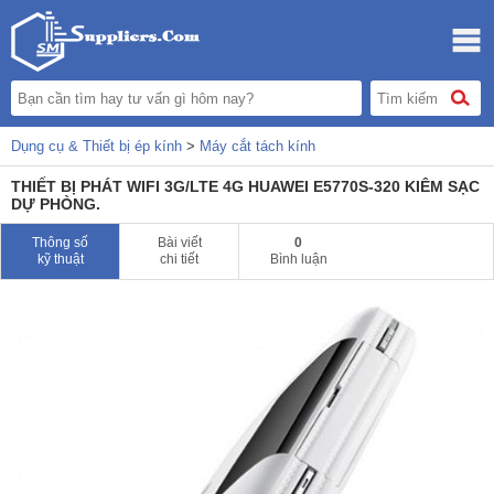
Dụng cụ & Thiết bị ép kính
>
Máy cắt tách kính
THIẾT BỊ PHÁT WIFI 3G/LTE 4G HUAWEI E5770S-320 KIÊM SẠC
DỰ PHÒNG.
Thông số
Bài viết
0
kỹ thuật
chi tiết
Bình luận