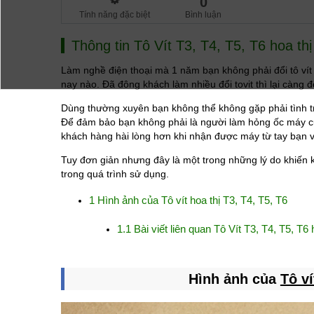
0
Tính năng đặc biệt
Bình luận
Thông tin
Tô Vít T3, T4, T5, T6 hoa th
Làm nghề điện thoại mà 1 năm bạn không phải đổi tô vít v
nay nào. Đã đông khách làm nhiều đổi tovit thì lại càng 
Dùng thường xuyên bạn không thể không gặp phải tình tr
Để đảm bảo bạn không phải là người làm hỏng ốc máy c
khách hàng hài lòng hơn khi nhận được máy từ tay bạn v
Tuy đơn giản nhưng đây là một trong những lý do khiến 
trong quá trình sử dụng.
1
Hình ảnh của Tô vít hoa thị T3, T4, T5, T6
1.1
Bài viết liên quan Tô Vít T3, T4, T5, T6
Hình ảnh của
Tô ví