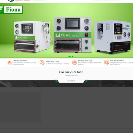
Ưu đãi:
Đổi mới trong vòng 07 ngày
Lựa chọn
T3
T4
Mua ngay
Thê