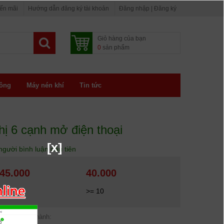
yến mãi
Hướng dẫn đăng ký tài khoản
Đăng nhập | Đăng ký
Giỏ hàng của bạn
0
sản phẩm
ông
Máy nén khí
Tin tức
hị 6 cạnh mở điện thoại
[x]
người bình luận đầu tiên
45.000
40.000
5 - 9
>= 10
Bảo hành: