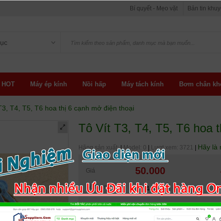
Bí quyết - Mẹo vặt
Bản tin khu
ục
 HOT
Máy ép kính
Nồi hấp
Máy tách kính
Bơm chân kh
T3, T4, T5, T6 hoa thị 6 cạnh mở điện thoại
Tô Vít T3, T4, T5, T6 hoa t
Hãy là 
Hãng sản xuất:
|
Model: 0
|
Lượt xem: 3721
|
50.000
Giá
Số lượng
1 - 4
Tình trạng:
CÒN HÀNG