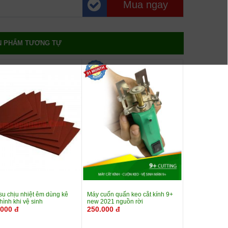
Mua ngay
N PHẨM TƯƠNG TỰ
su chịu nhiệt êm dùng kê
Máy cuốn quấn keo cắt kính 9+
ình khi vệ sinh
new 2021 nguồn rời
.000 đ
250.000 đ
Xem chi
Mua
Xem chi
Mua