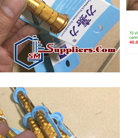
Tô Ví
cạnh
40.