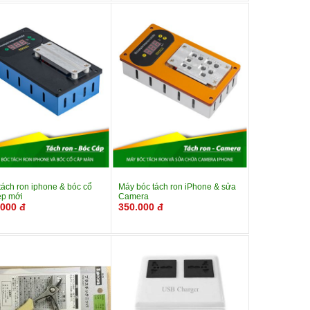
tiết
tiết
ngay
ngay
tách ron iphone & bóc cổ
Máy bóc tách ron iPhone & sửa
ép mới
Camera
.000 đ
350.000 đ
Xem chi
Mua
Xem chi
Mua
tiết
tiết
ngay
ngay