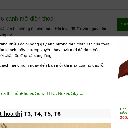
ị 6 cạnh mở điện thoại
SẢ
ài lần thì không ổn chút nào. Đổi tovit để đổi vía ngay hôm
đông hơn.
ạng nhiều ốc bị hỏng gây ảnh hưởng đến chan rác của tovit.
ủa khách, hãy thường xuyên thay tovit mới để đảm bảo
ới chân ốc đẹp và sáng láng.
khách hàng nghĩ ngay đến bạn mỗi khi máy của họ gặp lỗi
 hoa thị mở iPhone, Sony, HTC, Nokia, Sky ...
Cao 
t hoa thị
T3, T4, T5, T6
màn h
200