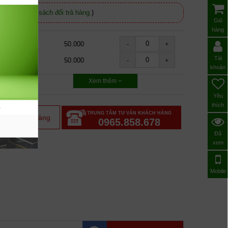
 (
Xem chính sách đổi trả hàng.
)
Giỏ
hàng
50.000
-
+
Tài
50.000
-
+
khoản
Xem thêm
Yêu
thích
TRUNG TÂM TƯ VẤN KHÁCH HÀNG
m vào giỏ hàng
0965.858.678
Đã
xem
Mobile