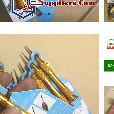
Kìm 
Japa
60.
SẢ