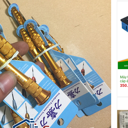
Máy 
cáp 
350