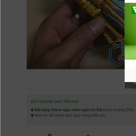
ĐẶT ONLINE GIAO TẬN NƠI
Đặt hàng Online ngay nhận ngàn Ưu Đãi (
Xem Hướng Dẫn
)
Xem chi tiết chính sách giao hàng miễn phí