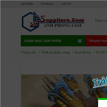
Giới thiệu
Facebook
Liên hệ
Danh m
DANH MỤC SẢN PHẨM
Khuyến mại
Trang chủ
Thiết bị phần cứng
Tool hỗ trợ
Tô Vít 
Zoom