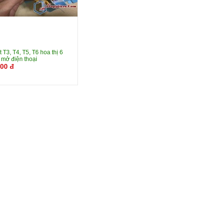
t T3, T4, T5, T6 hoa thị 6
 mở điện thoại
000 đ
Xem chi
Mua
tiết
ngay