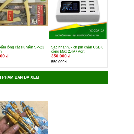
bấm lồng cắt siu viền SP-23
Sạc nhanh, kích pin chân USB 8
n
cồng Max 2.4A / Port
000 đ
350.000 đ
Xem chi
Mua
Xem chi
Mua
550.000đ
tiết
tiết
ngay
ngay
N PHẨM BẠN ĐÃ XEM