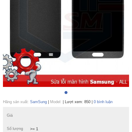
Hãng sản xuất:
SamSung
|
Model:
|
Lượt xem: 850
|
0 bình luận
Giá
Số lượng
>= 1