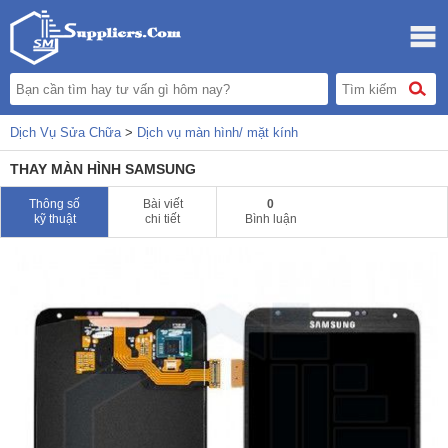
Dịch Vụ Sửa Chữa
>
Dịch vụ màn hình/ mặt kính
THAY MÀN HÌNH SAMSUNG
Thông số
Bài viết
0
kỹ thuật
chi tiết
Bình luận