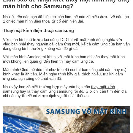
màn hình cho Samsung?
Như ở trên các bạn đã hiểu cơ bản làm thế nào để hiểu được về cấu tạo
1 chiếc màn hình điện thoại từ cổ đến hiện đại.
Thay mặt kính điện thoại samsung
Với màn hình cũ trước kia dùng LCD thì vỡ mặt kính đồng nghĩa với
việc bạn phải thay nguyên cái cảm ứng mới, kể cả cảm ứng của bạn vẫn
đang dùng bình thường không vấn đề gì cả.
Với màn hình Amoled thì khi bị vỡ mặt kính bạn chỉ cần thay mặt kính
mới không liên quan gì đến hiên thị hay cảm ứng cả.
Màn hình Oled thể dẻo thì như trên đã nói thì bạn cũng chỉ cần thay mặt
kính khác là ăn tiền. Miễn nghe trình bầy giải thích nhiều, trừ khi cảm
ứng của bạn cũng có chút vấn đề.
Như vậy bạn đã biết trường hợp máy của bạn cần
thay mặt kính
samsung
hay là
thay cảm ứng samsung
rồi đó. GIờ chỉ cần tìm đến địa
chỉ nào uy tín để có được dịch vụ tốt nhất thôi ah.