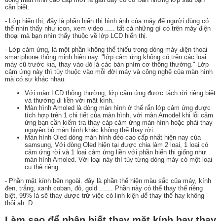
cần biết.
- Lớp hiển thị, đây là phần hiển thị hình ảnh của máy để người dùng có
thể nhìn thấy như icon, xem video ..... tất cả những gì có trên máy điện
thoại mà bạn nhìn thấy thuộc về lớp LCD hiển thị.
- Lớp cảm ứng, là một phần không thể thiếu trong dòng máy điện thoại
smartphone thông minh hiện nay. "lớp cảm ứng không có trên các loại
máy cũ trước kia, thay vào đó là các bàn phím cơ thông thường." Lớp
cảm ứng này thì tùy thuộc vào mỗi đời máy và công nghệ của màn hình
mà có sự khác nhau.
Với màn LCD thông thường, lớp cảm ứng được tách rời riêng biệt
và thường đi liền với mặt kính.
Màn hình Amoled là dòng màn hình ở thể rắn lớp cảm ứng được
tích hợp trên 1 chi tiết của màn hình, với màn Amodel khi lỗi cảm
ứng bạn cần kiểm tra thay cáp cảm ứng màn hình hoặc phải thay
nguyên bộ màn hình khác không thể thay rời.
Màn hình Oled dòng màn hình dẻo cao cấp nhất hiện nay của
samsung, Với dòng Oled hiện tại được chia làm 2 loại, 1 loại có
cảm ứng rời và 1 loại cảm ứng liền với phần hiển thị giống như
màn hình Amoled. Với loại này thì tùy từng dòng máy có một loại
cụ thẻ riêng.
- Phần mặt kính bên ngoài. đây là phần thể hiện màu sắc của máy, kính
đen, trắng, xanh coban, đỏ, gold ....... Phần này có thể thay thế riêng
biệt, 99% là sẽ thay được trừ việc có linh kiện để thay thế hay không
thôi ah :D
Làm sao để nhận biết thay mặt kính hay thay