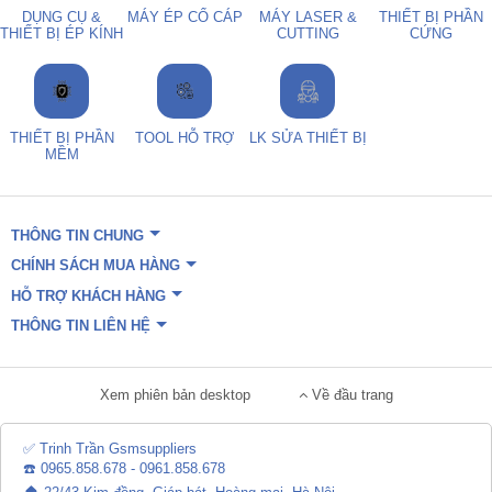
DỤNG CỤ &
MÁY ÉP CỔ CÁP
MÁY LASER &
THIẾT BỊ PHẦN
THIẾT BỊ ÉP KÍNH
CUTTING
CỨNG
THIẾT BỊ PHẦN
TOOL HỖ TRỢ
LK SỬA THIẾT BỊ
MỀM
THÔNG TIN CHUNG
CHÍNH SÁCH MUA HÀNG
HỖ TRỢ KHÁCH HÀNG
THÔNG TIN LIÊN HỆ
Xem phiên bản desktop
Về đầu trang
✅ Trinh Trần Gsmsuppliers
☎️ 0965.858.678 - 0961.858.678