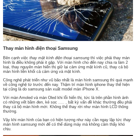
Thay màn hình điện thoại Samsung
Bên cạnh việc
thay mặt kính điện thoại samsung
thì việc phải thay màn
hình là điều không phải it gặp. Với màn hình cho đến nay chia ra làm 2
loại, thay nguyên màn hiển thị giữ lại cảm ứng mặt kính cũ, thay cả bộ
màn hình liền khối cả cảm ứng và mặt kính.
Công nghệ phát triển như vũ bão nhất là màn hình samsung thì quá mạnh
về công nghệ từ trước đến nay. Thậm trí màn hình iphone thay thế hiện
tại cũng là do samsung sản xuất model màn iPhone X.
Với màn Amoled và màn Oled khi lỗi hiển thị, tức là trên phần hình ảnh
có những vết bầm đen, kẻ sọc ..... , bất kỳ vấn đề khác thường đều phải
thay cả bộ màn hình mới. Không thể thay rời như màn hình LCD thông
thường.
Vậy khi màn hình của bạn có hiện tượng như này cần ngay lập tức
thay
màn hình samsung
mới để có thể dùng máy mà không cảm thấy khó
chịu.