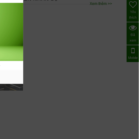
Xem thêm >>
Yêu
thích
ến
ảo
Đã
xem
Mobile