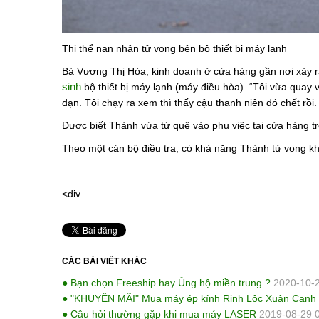
Thi thể nạn nhân tử vong bên bộ thiết bị máy lạnh
Bà Vương Thị Hòa, kinh doanh ở cửa hàng gần nơi xảy ra
sinh
bộ thiết bị máy lạnh (máy điều hòa). “Tôi vừa quay 
đạn. Tôi chạy ra xem thì thấy cậu thanh niên đó chết rồi
Được biết Thành vừa từ quê vào phụ việc tại cửa hàng tr
Theo một cán bộ điều tra, có khả năng Thành tử vong khi
<div
CÁC BÀI VIẾT KHÁC
● Bạn chọn Freeship hay Ủng hộ miền trung ?
2020-10-2
● "KHUYẾN MÃI" Mua máy ép kính Rinh Lộc Xuân Canh
● Câu hỏi thường gặp khi mua máy LASER
2019-08-29 