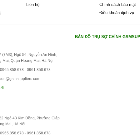
Liên hệ
Chính sách bảo mật
Điều khoản dịch vụ
i
BẢN ĐỒ TRỤ SỢ CHÍNH GSMSU
 7 (7M3), Ngõ 56, Nguyễn An Ninh,
 Mai, Quận Hoàng Mai, Hà Nội
 0965.858.678 - 0961.858.678
port@gsmsuppliers.com
 đi
 22 Ngõ 43 Kim Đồng, Phường Giáp
ng Mai, Hà Nội
 0965.858.678 - 0961.858.678