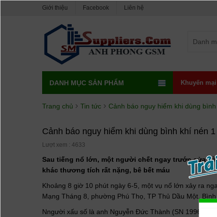
Giới thiệu
Facebook
Liên hệ
Danh m
DANH MỤC SẢN PHẨM
Khuyến mại
Trang chủ
Tin tức
Cảnh báo nguy hiểm khi dùng bình 
Cảnh báo nguy hiểm khi dùng bình khí nén 1 
Lượt xem : 4633
Sau tiếng nổ lớn, một người chết ngay trước cửa hà
khác thương tích rất nặng, bê bết máu
Khoảng 8 giờ 10 phút ngày 6-5, một vụ nổ lớn xảy ra n
Mạng Tháng 8, phường Phú Thọ, TP Thủ Dầu Một, Bình 
Nngười xấu số là anh Nguyễn Đức Thành (SN 1996, quê 