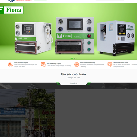
h Dương cấp cứu.
ch vụ ép mặt kính với sản phẩm gia công bởi những cơ sở nhỏ lẻ với
t. Đặc biệt trong khâu thay kính điện thoại có 1 công đoạn cần dùng đ
iểm, hãy chọn cho mình một sản phẩm nhập khẩu đạt tiêu chuẩn để b