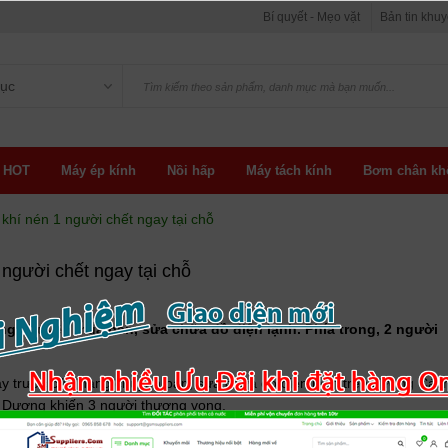
Bí quyết - Mẹo vặt
Bản tin khu
ục
 HOT
Máy ép kính
Nồi hấp
Máy tách kính
Bơm chân kh
khí nén 1 người chết ngay tại chỗ
người chết ngay tại chỗ
ng chuyên mua bán, sửa chữa đồ điện lạnh. Phía trong, 2 người
gay trước cửa hàng chuyên bán, sửa chữa đồ điện lạnh trên đường Các
Dương khiến 3 người thương vong.
Nghệ An). Hai nhân viên khác cửa hàng này bị thương rất nặng, được