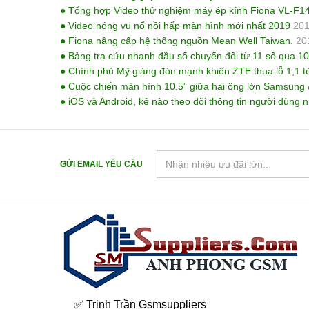
● Tổng hợp Video thử nghiệm máy ép kính Fiona VL-F1
● Video nóng vụ nổ nồi hấp màn hình mới nhất 2019
201
● Fiona nâng cấp hệ thống nguồn Mean Well Taiwan.
20
● Bảng tra cứu nhanh đầu số chuyển đổi từ 11 số qua 10
● Chính phủ Mỹ giáng đón mạnh khiến ZTE thua lỗ 1,1 t
● Cuộc chiến màn hình 10.5” giữa hai ông lớn Samsung 
● iOS và Android, kẻ nào theo dõi thông tin người dùng 
GỬI EMAIL YÊU CẦU
✅ Trinh Trần Gsmsuppliers