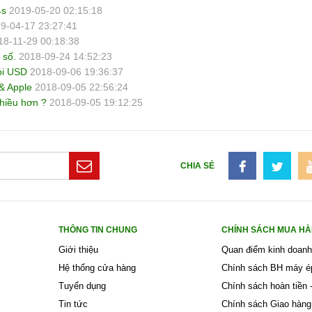
4s
2019-05-20 02:15:18
9-04-17 23:27:41
18-11-29 00:18:38
 số.
2018-09-24 14:52:23
ỏi USD
2018-09-06 19:36:37
& Apple
2018-09-05 22:56:24
nhiều hơn ?
2018-09-05 19:12:25
CHIA SẺ
THÔNG TIN CHUNG
CHÍNH SÁCH MUA H
Giới thiệu
Quan điểm kinh doanh
Hệ thống cửa hàng
Chính sách BH máy é
Tuyển dụng
Chính sách hoàn tiền -
Tin tức
Chính sách Giao hàng