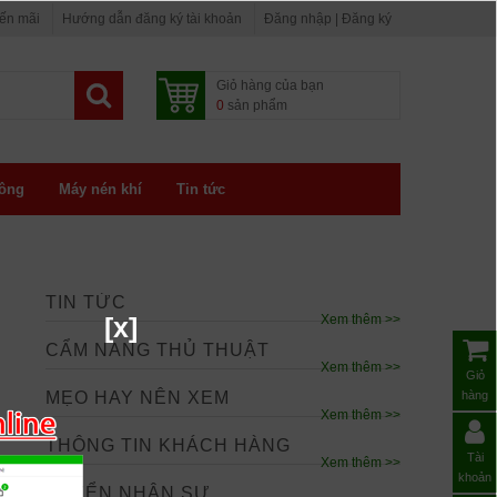
yến mãi
Hướng dẫn đăng ký tài khoản
Đăng nhập | Đăng ký
Giỏ hàng của bạn
0
sản phẩm
ông
Máy nén khí
Tin tức
TIN TỨC
[x]
Xem thêm >>
CẨM NANG THỦ THUẬT
Xem thêm >>
Giỏ
MẸO HAY NÊN XEM
hàng
Xem thêm >>
h
THÔNG TIN KHÁCH HÀNG
Tài
Xem thêm >>
khoản
TUYỂN NHÂN SỰ