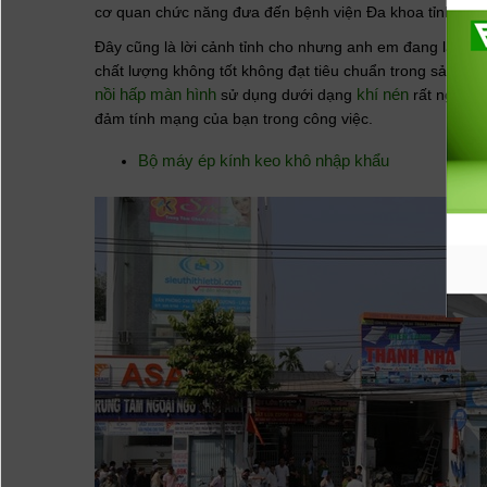
cơ quan chức năng đưa đến bệnh viện Đa khoa tỉnh Bìn
Đây cũng là lời cảnh tỉnh cho nhưng anh em đang làm dị
chất lượng không tốt không đạt tiêu chuẩn trong sản xuấ
nồi hấp màn hình
khí nén
sử dụng dưới dạng
rất nguy h
đảm tính mạng của bạn trong công việc.
Bộ máy ép kính keo khô nhập khẩu