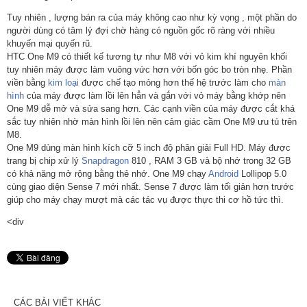
Tuy nhiên , lượng bán ra của máy không cao như kỳ vọng , một phần do
người dùng có tâm lý đợi chờ hàng có nguồn gốc rõ ràng với nhiều
khuyến mại quyến rũ.
HTC One M9 có thiết kế tương tự như M8 với vỏ kim khí nguyên khối
tuy nhiên máy được làm vuông vức hơn với bốn góc bo tròn nhẹ. Phần
viền bằng
kim loại
được chế tạo mỏng hơn thế hệ trước làm cho
màn
hình
của máy được làm lồi lên hẳn và gắn với vỏ máy bằng khớp nên
One M9 dễ mở và sửa sang hơn. Các cạnh viền của máy được cắt khá
sắc tuy nhiên nhờ màn hình lồi lên nên cảm giác cầm One M9 ưu tú trên
M8.
One M9 dùng màn hình kích cỡ 5 inch độ phân giải Full HD. Máy được
trang bị chip xử lý
Snapdragon
810 , RAM 3 GB và bộ nhớ trong 32 GB
có khả năng mở rộng bằng thẻ nhớ. One M9 chạy
Android
Lollipop 5.0
cùng giao diện Sense 7 mới nhất. Sense 7 được làm tối giản hơn trước
giúp cho máy chạy mượt mà các tác vụ được thực thi cơ hồ tức thì.
<div
CÁC BÀI VIẾT KHÁC