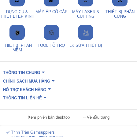
DỤNG CỤ &
MÁY ÉP CỔ CÁP
MÁY LASER &
THIẾT BỊ PHẦN
THIẾT BỊ ÉP KÍNH
CUTTING
CỨNG
THIẾT BỊ PHẦN
TOOL HỖ TRỢ
LK SỬA THIẾT BỊ
MỀM
THÔNG TIN CHUNG
CHÍNH SÁCH MUA HÀNG
HỖ TRỢ KHÁCH HÀNG
THÔNG TIN LIÊN HỆ
Xem phiên bản desktop
Về đầu trang
✅ Trinh Trần Gsmsuppliers