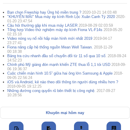
Bạn chọn Freeship hay Ủng hộ miền trung ?
2020-10-21 14:03:48
"KHUYẾN MÃI" Mua máy ép kính Rinh Lộc Xuân Canh Tý 2020
2020-
01-20 23:47:54
Câu hỏi thường gặp khi mua máy LASER
2019-08-29 02:03:59
Tổng hợp Video thử nghiệm máy ép kính Fiona VL-F14s
2019-05-20
02:15:18
Video nóng vụ nổ nồi hấp màn hình mới nhất 2019
2019-04-17
23:27:41
Fiona nâng cấp hệ thống nguồn Mean Well Taiwan.
2018-11-29
00:18:38
Bảng tra cứu nhanh đầu số chuyển đổi từ 11 số qua 10 số.
2018-09-24
14:52:23
Chính phủ Mỹ giáng đón mạnh khiến ZTE thua lỗ 1,1 tỏi USD
2018-09-
06 19:36:37
Cuộc chiến màn hình 10.5” giữa hai ông lớn Samsung & Apple
2018-
09-05 22:56:24
iOS và Android, kẻ nào theo dõi thông tin người dùng nhiều hơn ?
2018-09-05 19:12:25
Những đường cong quyến rũ bên thiết bị công nghệ.
2017-09-27
10:28:56
Khuyến mại hôm nay