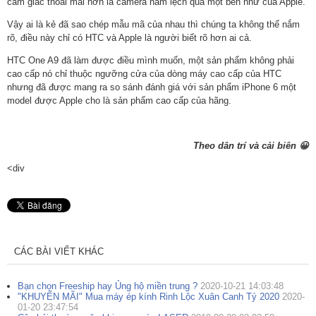
cảm giác thoải mái hơn là camera nằm lệch qua một bên như của Apple.
Vậy ai là kẻ đã sao chép mẫu mã của nhau thì chúng ta không thể nắm
rõ, điều này chỉ có HTC và Apple là người biết rõ hơn ai cả.
HTC One A9 đã làm được điều mình muốn, một sản phẩm không phải
cao cấp nó chỉ thuộc ngưỡng cửa của dòng máy cao cấp của HTC
nhưng đã được mang ra so sánh đánh giá với sản phẩm iPhone 6 một
model được Apple cho là sản phẩm cao cấp của hãng.
Theo dân trí và cải biên 😀
<div
CÁC BÀI VIẾT KHÁC
Bạn chọn Freeship hay Ủng hộ miền trung ?
2020-10-21 14:03:48
"KHUYẾN MÃI" Mua máy ép kính Rinh Lộc Xuân Canh Tý 2020
2020-
01-20 23:47:54