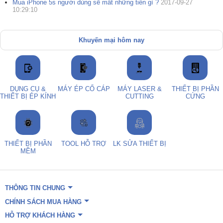
Mua iPhone 5s người dùng sẽ mất những tiền gì ?
2017-09-27
10:29:10
Khuyến mại hôm nay
DỤNG CỤ &
MÁY ÉP CỔ CÁP
MÁY LASER &
THIẾT BỊ PHẦN
THIẾT BỊ ÉP KÍNH
CUTTING
CỨNG
THIẾT BỊ PHẦN
TOOL HỖ TRỢ
LK SỬA THIẾT BỊ
MỀM
THÔNG TIN CHUNG
CHÍNH SÁCH MUA HÀNG
HỖ TRỢ KHÁCH HÀNG