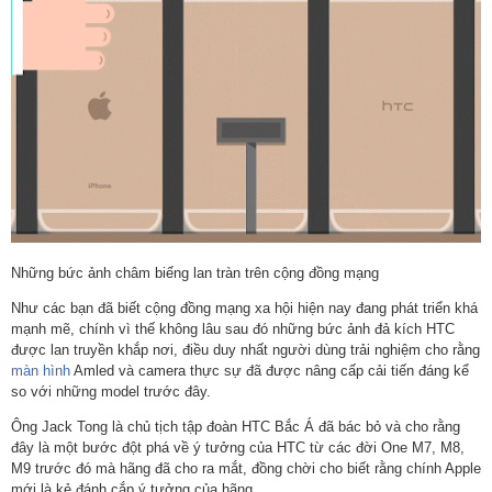
Những bức ảnh châm biếng lan tràn trên cộng đồng mạng
Như các bạn đã biết cộng đồng mạng xa hội hiện nay đang phát triển khá
mạnh mẽ, chính vì thế không lâu sau đó những bức ảnh đả kích HTC
được lan truyền khắp nơi, điều duy nhất người dùng trải nghiệm cho rằng
màn hình
Amled và camera thực sự đã được nâng cấp cải tiến đáng kể
so với những model trước đây.
Ông Jack Tong là chủ tịch tập đoàn HTC Bắc Á đã bác bỏ và cho rằng
đây là một bước đột phá về ý tưởng của HTC từ các đời One M7, M8,
M9 trước đó mà hãng đã cho ra mắt, đồng chời cho biết rằng chính Apple
mới là kẻ đánh cắp ý tưởng của hãng.