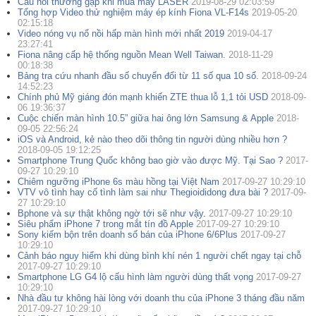
Câu hỏi thường gặp khi mua máy LASER
2019-08-29 02:03:59
Tổng hợp Video thử nghiệm máy ép kính Fiona VL-F14s
2019-05-20
02:15:18
Video nóng vụ nổ nồi hấp màn hình mới nhất 2019
2019-04-17
23:27:41
Fiona nâng cấp hệ thống nguồn Mean Well Taiwan.
2018-11-29
00:18:38
Bảng tra cứu nhanh đầu số chuyển đổi từ 11 số qua 10 số.
2018-09-24
14:52:23
Chính phủ Mỹ giáng đón mạnh khiến ZTE thua lỗ 1,1 tỏi USD
2018-09-
06 19:36:37
Cuộc chiến màn hình 10.5” giữa hai ông lớn Samsung & Apple
2018-
09-05 22:56:24
iOS và Android, kẻ nào theo dõi thông tin người dùng nhiều hơn ?
2018-09-05 19:12:25
Smartphone Trung Quốc không bao giờ vào được Mỹ. Tại Sao ?
2017-
09-27 10:29:10
Chiêm ngưỡng iPhone 6s màu hồng tại Việt Nam
2017-09-27 10:29:10
VTV vô tình hay cố tình làm sai như Thegioididong đưa bài ?
2017-09-
27 10:29:10
Bphone và sự thật không ngờ tới sẽ như vậy.
2017-09-27 10:29:10
Siêu phẩm iPhone 7 trong mắt tín đồ Apple
2017-09-27 10:29:10
Sony kiếm bộn trên doanh số bán của iPhone 6/6Plus
2017-09-27
10:29:10
Cảnh báo nguy hiểm khi dùng bình khí nén 1 người chết ngay tại chỗ
2017-09-27 10:29:10
Smartphone LG G4 lộ cấu hình làm người dùng thất vọng
2017-09-27
10:29:10
Nhà đầu tư không hài lòng với doanh thu của iPhone 3 tháng đầu năm
2017-09-27 10:29:10