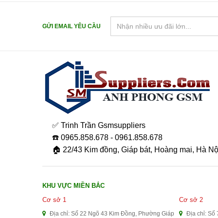
GỬI EMAIL YÊU CẦU
✅ Trinh Trần Gsmsuppliers
☎️ 0965.858.678 - 0961.858.678
🏠 22/43 Kim đồng, Giáp bát, Hoàng mai, Hà Nộ
KHU VỰC MIỀN BẮC
Cơ sở 1
Cơ sở 2
Địa chỉ: Số 22 Ngõ 43 Kim Đồng, Phường Giáp
Địa chỉ: Số