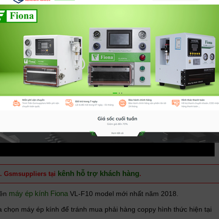
kênh hỗ trợ khách hàng
. Gsmsuppliers tại 
.
máy ép kính Fiona
rên
VL-F10 model mới nhất năm 2018.
lựa chọn máy ép kính để tránh mua phải hàng coppy hình thức hiện tại