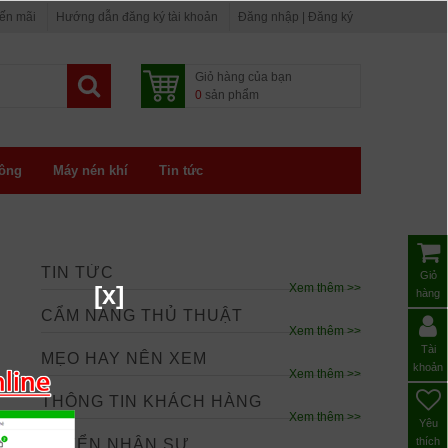
yến mãi
Hướng dẫn đăng ký tài khoản
Đăng nhập | Đăng ký
Giỏ hàng của bạn
0
sản phẩm
ông
Máy nén khí
Tin tức
TIN TỨC
Giỏ
[x]
Xem thêm >>
hàng
CẨM NANG THỦ THUẬT
Xem thêm >>
Tài
MẸO HAY NÊN XEM
khoản
Xem thêm >>
THÔNG TIN KHÁCH HÀNG
Xem thêm >>
Yêu
thích
TUYỂN NHÂN SỰ