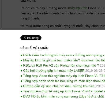
của Fiona.
máy ép kính
Ra đời chưa đầy 1 tháng model
Fiona VL-F1
bên ngoài. Để nhằm cạnh tranh chính với cha đẻ của mod
hạ giá thành.
Để mua được hàng có chất lượng tốt nhất. Hãy chọn thư
CÁC BÀI VIẾT KHÁC
● Cách kiểm tra thông số máy xem có đúng như quảng 
● Máy ép kính là gì? giá bao nhiêu tiền? mua loại nào tố
● F10z và F10 Pro V2 của Fiona nên chọn loại nào ?
202
● Câu hỏi thường gặp khi mua máy LASER
2019-08-29 
● Tổng hợp Video thử nghiệm máy ép kính Fiona VL-F1
● Tổng hợp danh sách file bóc lưng và màn điện thoại b
● Hướng dẫn vệ sinh chia hơi điều hướng khí nén.
2018-
● Trải nghiệm thực tế máy ép kính Fiona VL-F12 model 
● DVD HD ép kính màn cong samsung Edge từ A-Z chất