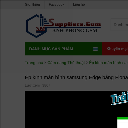
Giới thiệu
Facebook
Liên hệ
Danh m
DANH MỤC SẢN PHẨM
Khuyến mại
Trang chủ
Cẩm nang Thủ thuật
Ép kính màn hình s
Ép kính màn hình samsung Edge bằng Fion
Lượt xem : 3867