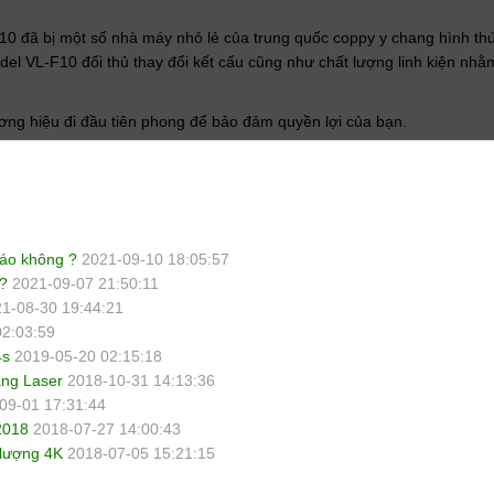
0 đã bị một số nhà máy nhỏ lẻ của trung quốc coppy y chang hình th
el VL-F10 đối thủ thay đổi kết cấu cũng như chất lượng linh kiện nhằ
ơng hiệu đi đầu tiên phong để bảo đảm quyền lợi của bạn.
cáo không ?
2021-09-10 18:05:57
t?
2021-09-07 21:50:11
1-08-30 19:44:21
02:03:59
4s
2019-05-20 02:15:18
ằng Laser
2018-10-31 14:13:36
09-01 17:31:44
2018
2018-07-27 14:00:43
 lượng 4K
2018-07-05 15:21:15