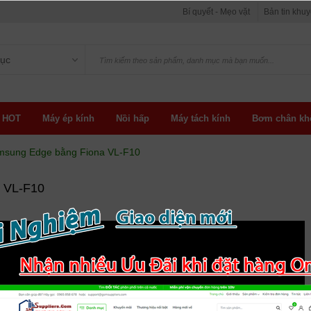
Bí quyết - Mẹo vặt
Bản tin khu
ục
 HOT
Máy ép kính
Nồi hấp
Máy tách kính
Bơm chân kh
amsung Edge bằng Fiona VL-F10
a VL-F10