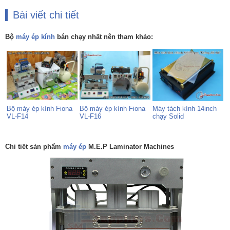
Bài viết chi tiết
Bộ
máy ép kính
bán chạy nhất nên tham khảo:
Bộ máy ép kính Fiona
Bộ máy ép kính Fiona
Máy tách kính 14inch
VL-F14
VL-F16
chạy Solid
Chi tiết sản phẩm
máy ép
M.E.P Laminator Machines