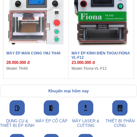
MÁY ÉP MÀN CONG YMJ TH40
MÁY ÉP KÍNH ĐIỆN THOẠI FIONA
VL-F12
28.000.000 đ
23.000.000 đ
Model: TH40
Model: Fiona-VL-F12
Khuyến mại hôm nay
DỤNG CỤ &
MÁY ÉP CỔ CÁP
MÁY LASER &
THIẾT BỊ PHẦN
THIẾT BỊ ÉP KÍNH
CUTTING
CỨNG