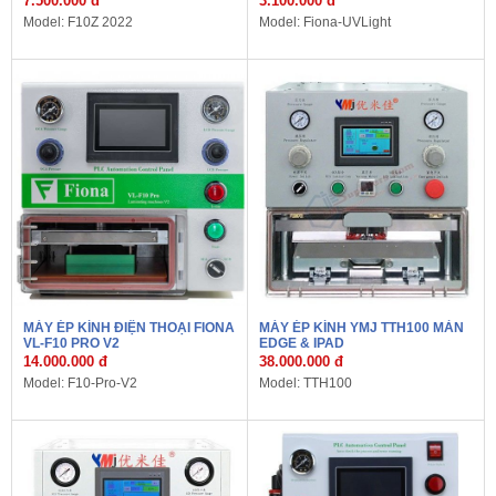
7.500.000 đ
3.100.000 đ
Model: F10Z 2022
Model: Fiona-UVLight
MÁY ÉP KÍNH ĐIỆN THOẠI FIONA
MÁY ÉP KÍNH YMJ TTH100 MÀN
VL-F10 PRO V2
EDGE & IPAD
14.000.000 đ
38.000.000 đ
Model: F10-Pro-V2
Model: TTH100