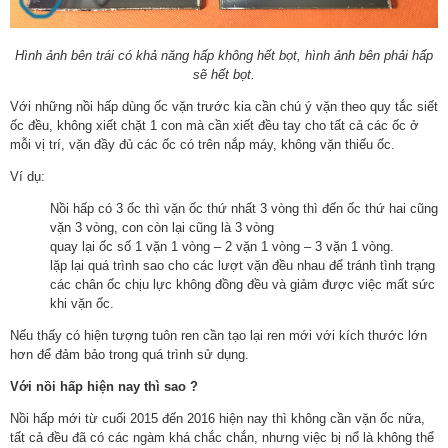
Hình ảnh bên trái có khả năng hấp không hết bọt, hình ảnh bên phải hấp
sẽ hết bọt.
Với những nồi hấp dùng ốc vặn trước kia cần chú ý vặn theo quy tắc siết
ốc đều, không xiết chặt 1 con mà cần xiết đều tay cho tất cả các ốc ở
mỗi vị trí, vặn đầy đủ các ốc có trên nắp máy, không vặn thiếu ốc.
Ví dụ:
Nồi hấp có 3 ốc thì vặn ốc thứ nhất 3 vòng thì đến ốc thứ hai cũng
vặn 3 vòng, con còn lại cũng là 3 vòng
quay lại ốc số 1 vặn 1 vòng – 2 vặn 1 vòng – 3 vặn 1 vòng.
lặp lại quá trình sao cho các lượt vặn đều nhau để tránh tình trạng
các chân ốc chịu lực không đồng đều và giảm được việc mất sức
khi vặn ốc.
Nếu thấy có hiện tượng tuôn ren cần tạo lại ren mới với kích thước lớn
hơn để đảm bảo trong quá trình sử dụng.
Với nồi hấp hiện nay thì sao ?
Nồi hấp mới từ cuối 2015 đến 2016 hiện nay thì không cần vặn ốc nữa,
tất cả đều đã có các ngàm khá chắc chắn, nhưng việc bị nổ là không thể