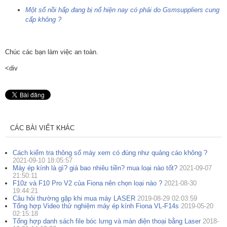
Một số nồi hấp đang bị nổ hiện nay có phải do Gsmsuppliers cung
cấp không ?
Chúc các bạn làm việc an toàn.
<div
CÁC BÀI VIẾT KHÁC
Cách kiểm tra thông số máy xem có đúng như quảng cáo không ?
2021-09-10 18:05:57
Máy ép kính là gì? giá bao nhiêu tiền? mua loại nào tốt?
2021-09-07
21:50:11
F10z và F10 Pro V2 của Fiona nên chọn loại nào ?
2021-08-30
19:44:21
Câu hỏi thường gặp khi mua máy LASER
2019-08-29 02:03:59
Tổng hợp Video thử nghiệm máy ép kính Fiona VL-F14s
2019-05-20
02:15:18
Tổng hợp danh sách file bóc lưng và màn điện thoại bằng Laser
2018-