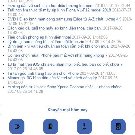
10-31 14:13:36
Hướng dẫn vệ sinh chia hơi điều hướng khí nén.
2018-09-01 17:31:44
Trải nghiệm thực tế máy ép kính Fiona VL-F12 model 2018
2018-07-27
14:00:43
DVD HD ép kính màn cong samsung Edge từ A-Z chất lượng 4K
2018-
07-05 15:21:15
Cách kéo dài tuổi thọ máy ép kính điện thoại của bạn.
2017-09-26
14:43:06
Tiêu chuẩn phòng ép kính điện thoại
2017-09-26 14:43:05
Lý do tại sao chúng tôi chỉ làm mặt kính zin
2017-09-26 14:43:05
Bình nén khí và tiêu chuẩn an toàn cần biết khi chọn mua.
2017-09-26
14:43:05
Có nên chọn mua iPhone báo mất với nhà mạng không ?
2017-09-26
14:43:05
13 bí mặt trên iOS chỉ siêu nhân mới biết, liệu bạn có biết chưa ?
2017-09-26 14:43:05
Trị tận gốc tình trạng hao pin cho iPhone
2017-09-26 14:43:05
Mimax gói 3G bình dân của Vietel và cách đăng ký
2017-09-26
14:43:00
Hướng dẫn tự Unlock Sony Xperia Docomo nhật … nhanh chóng
2017-09-26 14:41:29
Khuyến mại hôm nay