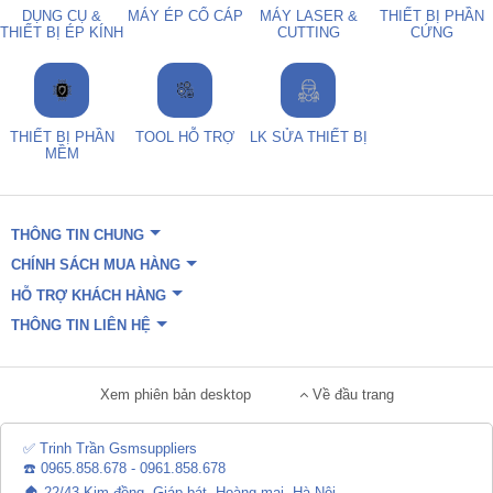
DỤNG CỤ &
MÁY ÉP CỔ CÁP
MÁY LASER &
THIẾT BỊ PHẦN
THIẾT BỊ ÉP KÍNH
CUTTING
CỨNG
THIẾT BỊ PHẦN
TOOL HỖ TRỢ
LK SỬA THIẾT BỊ
MỀM
THÔNG TIN CHUNG
CHÍNH SÁCH MUA HÀNG
HỖ TRỢ KHÁCH HÀNG
THÔNG TIN LIÊN HỆ
Xem phiên bản desktop
Về đầu trang
✅ Trinh Trần Gsmsuppliers
☎️ 0965.858.678 - 0961.858.678
🏠 22/43 Kim đồng, Giáp bát, Hoàng mai, Hà Nội