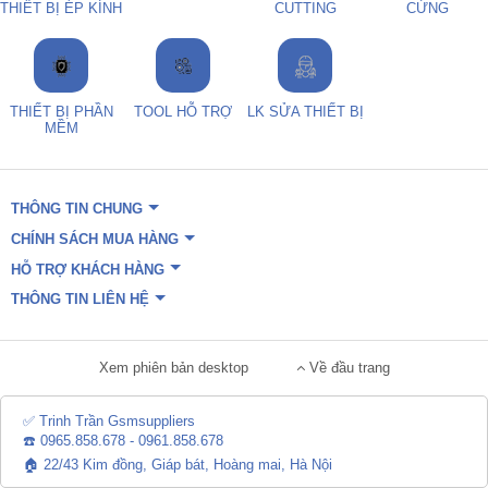
THIẾT BỊ ÉP KÍNH
CUTTING
CỨNG
THIẾT BỊ PHẦN
TOOL HỖ TRỢ
LK SỬA THIẾT BỊ
MỀM
THÔNG TIN CHUNG
CHÍNH SÁCH MUA HÀNG
HỖ TRỢ KHÁCH HÀNG
THÔNG TIN LIÊN HỆ
Xem phiên bản desktop
Về đầu trang
✅ Trinh Trần Gsmsuppliers
☎️ 0965.858.678 - 0961.858.678
🏠 22/43 Kim đồng, Giáp bát, Hoàng mai, Hà Nội