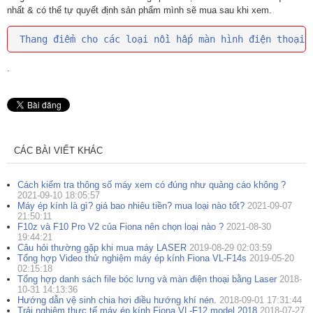
nhất & có thể tự quyết định sản phẩm mình sẽ mua sau khi xem.
Thang điểm cho các loại nồi hấp màn hình điện thoại
.
CÁC BÀI VIẾT KHÁC
Cách kiểm tra thông số máy xem có đúng như quảng cáo không ?
2021-09-10 18:05:57
Máy ép kính là gì? giá bao nhiêu tiền? mua loại nào tốt?
2021-09-07
21:50:11
F10z và F10 Pro V2 của Fiona nên chọn loại nào ?
2021-08-30
19:44:21
Câu hỏi thường gặp khi mua máy LASER
2019-08-29 02:03:59
Tổng hợp Video thử nghiệm máy ép kính Fiona VL-F14s
2019-05-20
02:15:18
Tổng hợp danh sách file bóc lưng và màn điện thoại bằng Laser
2018-
10-31 14:13:36
Hướng dẫn vệ sinh chia hơi điều hướng khí nén.
2018-09-01 17:31:44
Trải nghiệm thực tế máy ép kính Fiona VL-F12 model 2018
2018-07-27