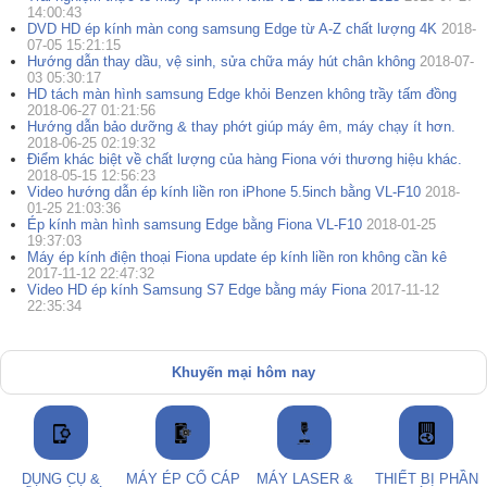
14:00:43
DVD HD ép kính màn cong samsung Edge từ A-Z chất lượng 4K
2018-
07-05 15:21:15
Hướng dẫn thay dầu, vệ sinh, sửa chữa máy hút chân không
2018-07-
03 05:30:17
HD tách màn hình samsung Edge khỏi Benzen không trầy tấm đồng
2018-06-27 01:21:56
Hướng dẫn bảo dưỡng & thay phớt giúp máy êm, máy chạy ít hơn.
2018-06-25 02:19:32
Điểm khác biệt về chất lượng của hàng Fiona với thương hiệu khác.
2018-05-15 12:56:23
Video hướng dẫn ép kính liền ron iPhone 5.5inch bằng VL-F10
2018-
01-25 21:03:36
Ép kính màn hình samsung Edge bằng Fiona VL-F10
2018-01-25
19:37:03
Máy ép kính điện thoại Fiona update ép kính liền ron không cần kê
2017-11-12 22:47:32
Video HD ép kính Samsung S7 Edge bằng máy Fiona
2017-11-12
22:35:34
Khuyến mại hôm nay
DỤNG CỤ &
MÁY ÉP CỔ CÁP
MÁY LASER &
THIẾT BỊ PHẦN