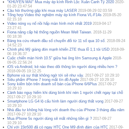
"KHUYẾN MÃI" Mua máy ép kính Rinh Lộc Xuân Canh Tý 2020
2020-
01-20 23:47:54
Câu hỏi thường gặp khi mua máy LASER
2019-08-29 02:03:59
Tổng hợp Video thử nghiệm máy ép kính Fiona VL-F14s
2019-05-20
02:15:18
Video nóng vụ nổ nồi hấp màn hình mới nhất 2019
2019-04-17
23:27:41
Fiona nâng cấp hệ thống nguồn Mean Well Taiwan.
2018-11-29
00:18:38
Bảng tra cứu nhanh đầu số chuyển đổi từ 11 số qua 10 số.
2018-09-24
14:52:23
Chính phủ Mỹ giáng đón mạnh khiến ZTE thua lỗ 1,1 tỏi USD
2018-09-
06 19:36:37
Cuộc chiến màn hình 10.5” giữa hai ông lớn Samsung & Apple
2018-
09-05 22:56:24
iOS và Android, kẻ nào theo dõi thông tin người dùng nhiều hơn ?
2018-09-05 19:12:25
Bphone và sự thật không ngờ tới sẽ như vậy.
2017-09-27 10:29:10
Siêu phẩm iPhone 7 trong mắt tín đồ Apple
2017-09-27 10:29:10
Sony kiếm bộn trên doanh số bán của iPhone 6/6Plus
2017-09-27
10:29:10
Cảnh báo nguy hiểm khi dùng bình khí nén 1 người chết ngay tại chỗ
2017-09-27 10:29:10
Smartphone LG G4 lộ cấu hình làm người dùng thất vọng
2017-09-27
10:29:10
Nhà đầu tư không hài lòng với doanh thu của iPhone 3 tháng đầu năm
2017-09-27 10:29:10
Mua iPhone 5s người dùng sẽ mất những tiền gì ?
2017-09-27
10:29:10
Chỉ với 15tr500 đã có ngay HTC One M9 đình đám của HTC
2017-09-