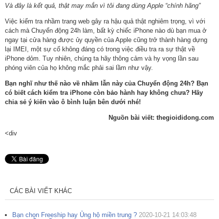
Và đây là kết quả, thật may mắn vì tôi đang dùng Apple “chính hãng”
Việc kiểm tra nhầm trang web gây ra hậu quả thật nghiêm trọng, vì với
cách mà Chuyển động 24h làm, bất kỳ chiếc iPhone nào dù bạn mua ở
ngay tại cửa hàng được ủy quyền của Apple cũng trở thành hàng dựng
lại IMEI, một sự cố không đáng có trong việc điều tra ra sự thật về
iPhone dỏm. Tuy nhiên, chúng ta hãy thông cảm và hy vọng lần sau
phóng viên của họ không mắc phải sai lầm như vậy.
Bạn nghĩ như thế nào về nhầm lẫn này của Chuyển động 24h? Bạn
có biết cách kiểm tra iPhone còn bảo hành hay không chưa? Hãy
chia sẻ ý kiến vào ô bình luận bên dưới nhé!
Nguồn bài viết: thegioididong.com
<div
CÁC BÀI VIẾT KHÁC
Bạn chọn Freeship hay Ủng hộ miền trung ?
2020-10-21 14:03:48